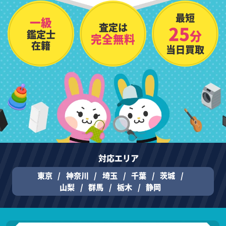
最短
一級
査定は
25
分
鑑定士
完全無料
在籍
当日買取
対応エリア
東京
神奈川
埼玉
千葉
茨城
山梨
群馬
栃木
静岡