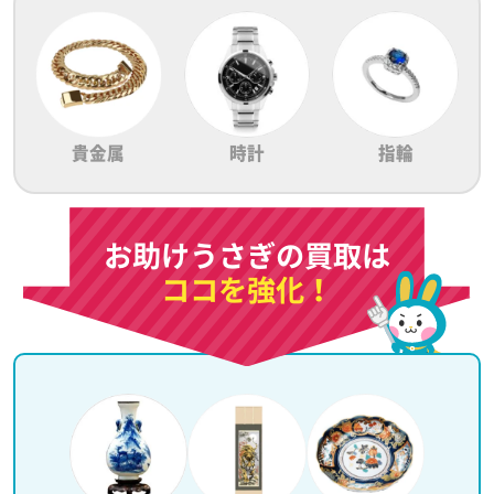
貴金属
時計
指輪
お助けうさぎの買取は
ココを強化！