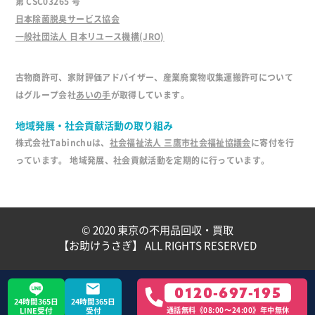
第 CSC03265 号
日本除菌脱臭サービス協会
一般社団法人 日本リユース機構(JRO)
古物商許可、家財評価アドバイザー、産業廃棄物収集運搬許可について
はグループ会社
あいの手
が取得しています。
地域発展・社会貢献活動の取り組み
株式会社Tabinchuは、
社会福祉法人 三鷹市社会福祉協議会
に寄付を行
っています。 地域発展、社会貢献活動を定期的に行っています。
© 2020
東京の不用品回収・買取
【お助けうさぎ】
ALL RIGHTS RESERVED
0120-697-195
24時間365日
24時間365日
通話無料《08:00〜24:00》年中無休
LINE受付
受付