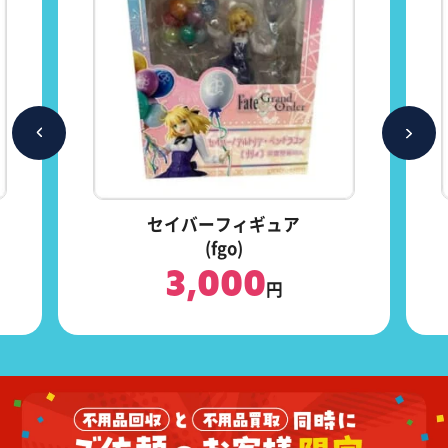
P
N
R
E
E
X
V
T
セイバーフィギュア
(fgo)
3,000
円