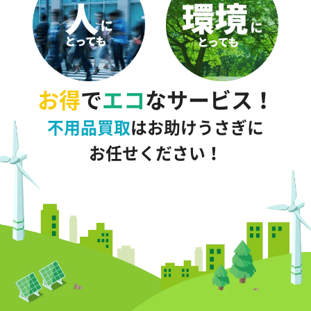
お得
で
エコ
なサービス！
不用品買取
はお助けうさぎに
お任せください！