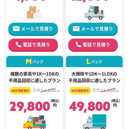
メールで見積り
メールで見積り
電話で見積り
電話で見積り
M
L
パック
パック
複数の家具や1K～1DKの
大掃除や1DK～1LDKの
不用品回収に適したプラン
不用品回収に適したプラン
定価
34,800
定価
54,800
円
円
29,800
(税込)
49,800
(税込)
円
円