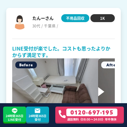
たんーさん
不用品回収
1K
30代 / 千葉県 /
LINE受付が楽でした。コストも思ったよりか
からず満足です。
0120-697-195
24時間365日
24時間365日
通話無料《08:00〜24:00》年中無休
LINE受付
受付