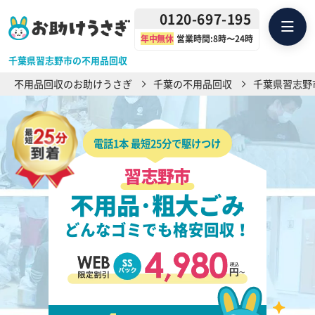
0120-697-195
年中無休
営業時間:8時〜24時
千葉県習志野市の不用品回収
不用品回収のお助けうさぎ
千葉の不用品回収
千葉県習志野
電話1本 最短25分で駆けつけ
習志野市
不用品･粗大ごみ
どんなゴミでも格安回収！