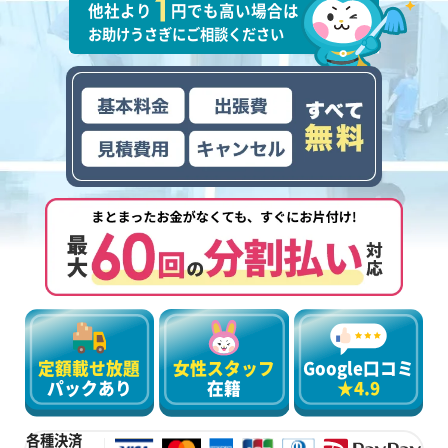
他社より
円でも高い場合は
お助けうさぎにご相談ください
定額載せ放題
女性スタッフ
Google口コミ
パックあり
在籍
★4.9
各種決済