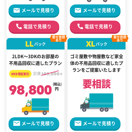
メールで見積り
メールで見積り
電話で見積り
電話で見積り
載せ放題
載せ放題
あり
あり
LL
XL
パック
パック
2LDK～3DKのお部屋の
ゴミ屋敷や物屋敷など家全
不用品回収に適したプラン
体の
不用品回収に適した
プ
ランをご提案いたします
定価
103,000
円
要相談
98,800
(税込)
円
メールで見積り
メールで見積り