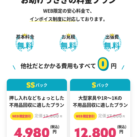
WEB限定の安心料金で、
インボイス制度に対応
しております。
基本料金
お見積
出張費
無料
無料
無料
0
他社だとかかる費用もすべて
円
SS
S
パック
パック
押し入れなどちょっとした
大型家具や1R～1Kの
不用品回収に適したプラン
不用品回収に適したプラン
定価
13,800
定価
17,800
円
円
4,980
(税込)
12,800
(税込)
円
円