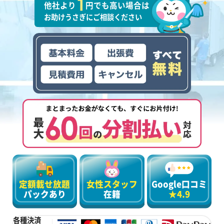
他社より
円でも高い場合は
お助けうさぎにご相談ください
定額載せ放題
女性スタッフ
Google口コミ
パックあり
在籍
★4.9
各種決済