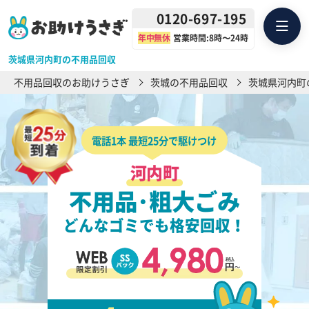
0120-697-195
年中無休
営業時間:8時〜24時
茨城県河内町の不用品回収
不用品回収のお助けうさぎ
茨城の不用品回収
茨城県河内町
電話1本 最短25分で駆けつけ
河内町
不用品･粗大ごみ
どんなゴミでも格安回収！