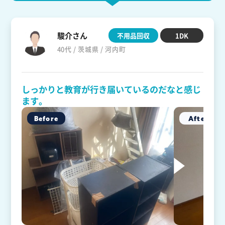
駿介さん
不用品回収
1DK
40代 / 茨城県 / 河内町
しっかりと教育が行き届いているのだなと感じ
ます。