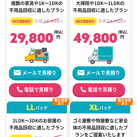
複数の家具や1K～1DKの
大掃除や1DK～1LDKの
不用品回収に適したプラン
不用品回収に適したプラン
定価
34,800
定価
54,800
円
円
29,800
(税込)
49,800
(税込)
円
円
メールで見積り
メールで見積り
電話で見積り
電話で見積り
載せ放題
載せ放題
あり
あり
LL
XL
パック
パック
2LDK～3DKのお部屋の
ゴミ屋敷や物屋敷など家全
不用品回収に適したプラン
体の
不用品回収に適した
プ
ランをご提案いたします