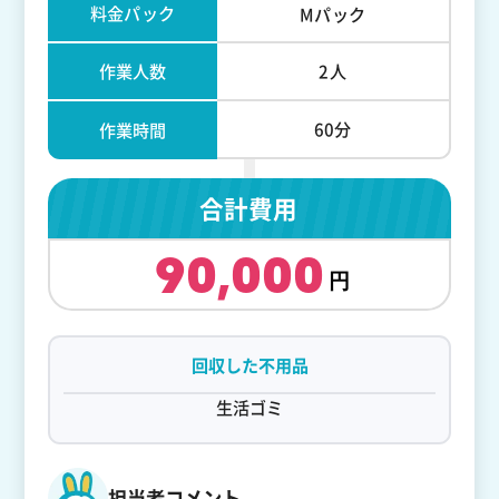
料金パック
Mパック
作業人数
2人
60分
作業時間
合計費用
90,000
回収した不用品
生活ゴミ
担当者コメント