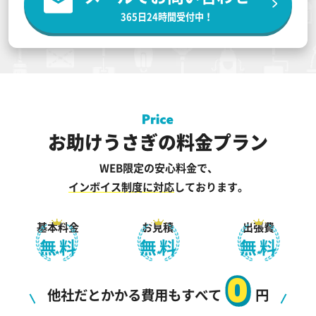
365日24時間受付中！
お助けうさぎの料金プラン
WEB限定の安心料金で、
インボイス制度に対応
しております。
基本料金
お見積
出張費
無料
無料
無料
0
他社だとかかる費用もすべて
円