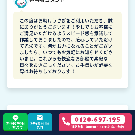
この度はお助けうさぎをご利用いただき、誠
にありがとうございます！少しでもお客様に
ご満足いただけるようスピード感を意識して
作業しておりましたので、感心していただけ
て光栄です。何かお力になれることがござい
ましたら、いつでもお気軽にお知らせくださ
いませ。これからも快適なお部屋で素敵な
日々をお過ごしください。お手伝いが必要な
際はお待ちしております！
ルッコラさん
不用品回収
1K
0120-697-195
24時間365日
24時間365日
20代 / 茨城県 / 河内町
通話無料《08:00〜24:00》年中無休
LINE受付
受付