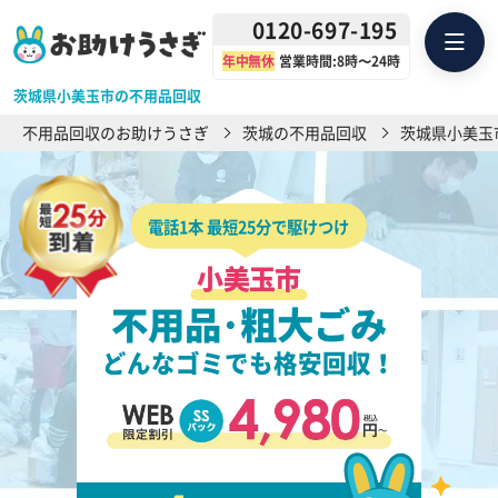
0120-697-195
年中無休
営業時間:8時〜24時
茨城県小美玉市の不用品回収
不用品回収のお助けうさぎ
茨城の不用品回収
茨城県小美玉
電話1本 最短25分で駆けつけ
小美玉市
不用品･粗大ごみ
どんなゴミでも格安回収！