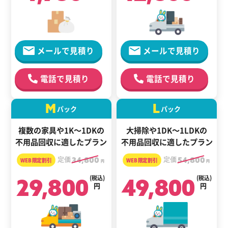
メールで見積り
メールで見積り
電話で見積り
電話で見積り
M
L
パック
パック
複数の家具や1K～1DKの
大掃除や1DK～1LDKの
不用品回収に適したプラン
不用品回収に適したプラン
定価
34,800
定価
54,800
円
円
29,800
(税込)
49,800
(税込)
円
円