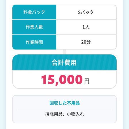
料金パック
Sパック
作業人数
1人
20分
作業時間
合計費用
15,000
回収した不用品
掃除用具、小物入れ