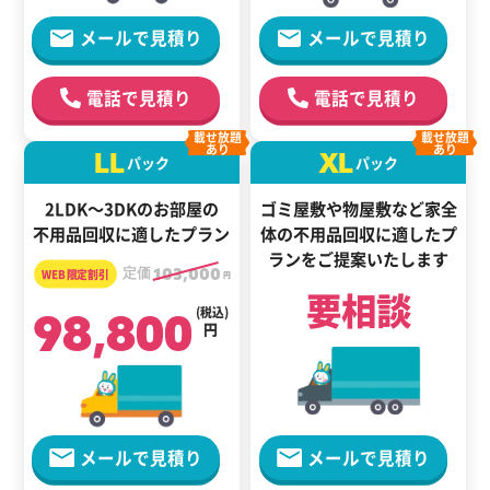
メールで見積り
メールで見積り
電話で見積り
電話で見積り
載せ放題
載せ放題
あり
あり
LL
XL
パック
パック
2LDK～3DKのお部屋の
ゴミ屋敷や物屋敷など家全
不用品回収に適したプラン
体の
不用品回収に適した
プ
ランをご提案いたします
定価
103,000
円
要相談
98,800
(税込)
円
メールで見積り
メールで見積り