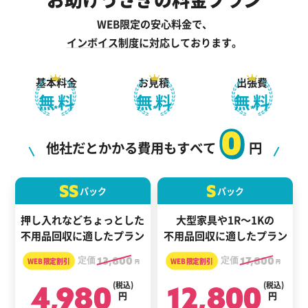
WEB限定の安心料金で、
インボイス制度に対応
しております。
基本料金
お見積
出張費
無料
無料
無料
0
他社だとかかる費用もすべて
円
SS
S
パック
パック
押し入れなどちょっとした
大型家具や1R～1Kの
不用品回収に適したプラン
不用品回収に適したプラン
定価
13,800
定価
17,800
円
円
4,980
(税込)
12,800
(税込)
円
円