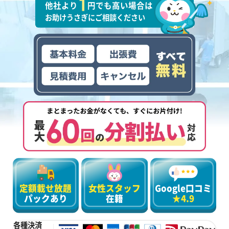
他社より
円でも高い場合は
お助けうさぎにご相談ください
定額載せ放題
女性スタッフ
Google口コミ
パックあり
在籍
★4.9
各種決済