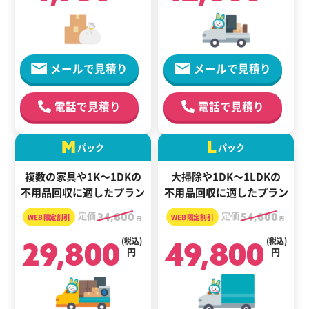
メールで見積り
メールで見積り
電話で見積り
電話で見積り
M
L
パック
パック
複数の家具や1K～1DKの
大掃除や1DK～1LDKの
不用品回収に適したプラン
不用品回収に適したプラン
定価
34,800
定価
54,800
円
円
29,800
(税込)
49,800
(税込)
円
円