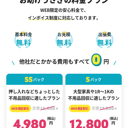
WEB限定の安心料金で、
インボイス制度に対応
しております。
基本料金
お見積
出張費
無料
無料
無料
0
他社だとかかる費用もすべて
円
SS
S
パック
パック
押し入れなどちょっとした
大型家具や1R～1Kの
不用品回収に適したプラン
不用品回収に適したプラン
定価
13,800
定価
17,800
円
円
4,980
(税込)
12,800
(税込)
円
円