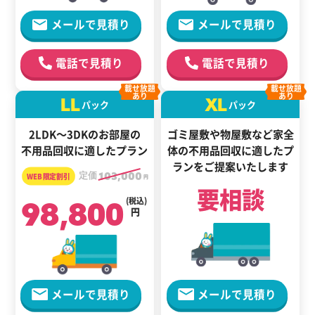
メールで見積り
メールで見積り
電話で見積り
電話で見積り
載せ放題
載せ放題
あり
あり
LL
XL
パック
パック
2LDK～3DKのお部屋の
ゴミ屋敷や物屋敷など家全
不用品回収に適したプラン
体の
不用品回収に適した
プ
ランをご提案いたします
定価
103,000
円
要相談
98,800
(税込)
円
メールで見積り
メールで見積り