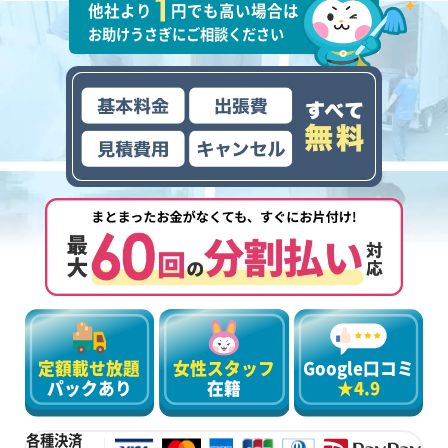
他社より
円でも高い場合は
お助けうさぎにご相談ください
定額載せ放題
女性スタッフ
Google口コミ
パックあり
在籍
★4.9
各種決済