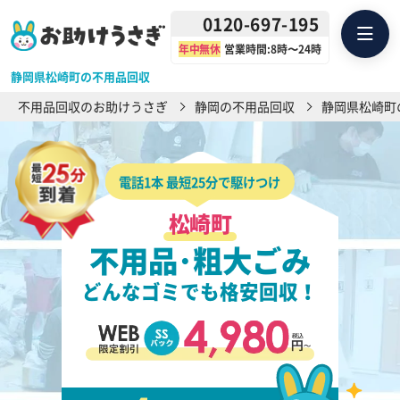
0120-697-195
年中無休
営業時間:8時〜24時
静岡県松崎町の不用品回収
不用品回収のお助けうさぎ
静岡の不用品回収
静岡県松崎町
電話1本 最短25分で駆けつけ
松崎町
不用品･粗大ごみ
どんなゴミでも格安回収！