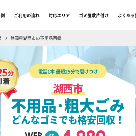
事例
ご利用の流れ
対応エリア
ゴミ屋敷片付け
よくある
収
静岡県湖西市の不用品回収
電話1本 最短25分で駆けつけ
湖西市
不用品･粗大ごみ
どんなゴミでも格安回収！