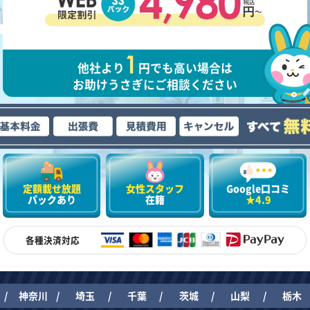
他社より
円でも高い場合は
お助けうさぎにご相談ください
定額載せ放題
女性スタッフ
Google口コミ
パックあり
在籍
★4.9
各種決済対応
神奈川
埼玉
千葉
茨城
山梨
栃木