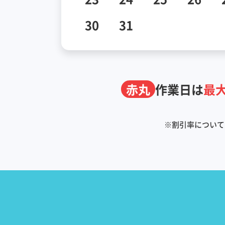
30
31
赤丸
作業日は
最大
※
割引率について