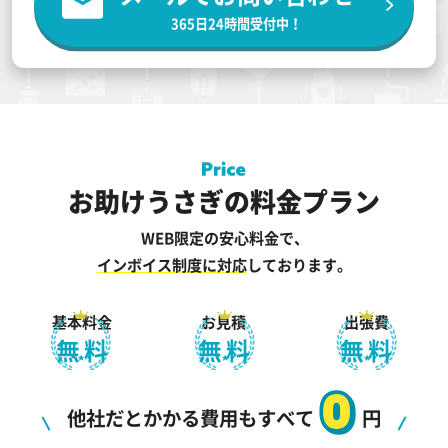
365日24時間受付中！
お助けうさぎの料金プラン
WEB限定の安心料金で、
インボイス制度に対応
しております。
基本料金
お見積
出張費
無料
無料
無料
0
他社だとかかる費用もすべて
円