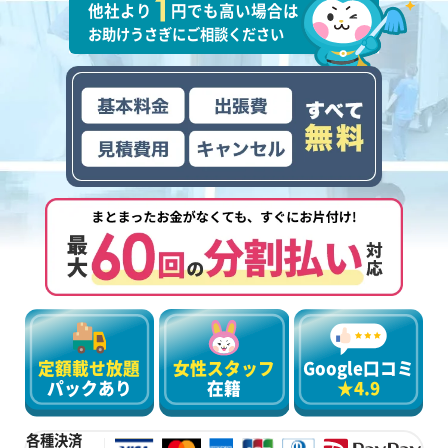
他社より
円でも高い場合は
お助けうさぎにご相談ください
定額載せ放題
女性スタッフ
Google口コミ
パックあり
在籍
★4.9
各種決済