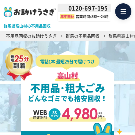
0120-697-195
年中無休
営業時間:8時〜24時
群馬県高山村の不用品回収
不用品回収のお助けうさぎ
群馬の不用品回収
群馬県高山村
電話1本 最短25分で駆けつけ
高山村
不用品･粗大ごみ
どんなゴミでも格安回収！