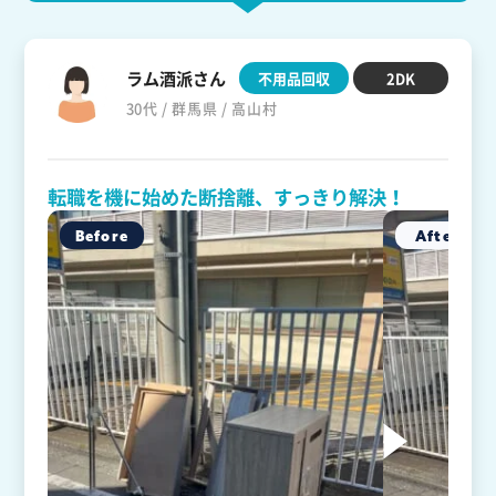
ラム酒派さん
不用品回収
2DK
30代 / 群馬県 / 高山村
転職を機に始めた断捨離、すっきり解決！