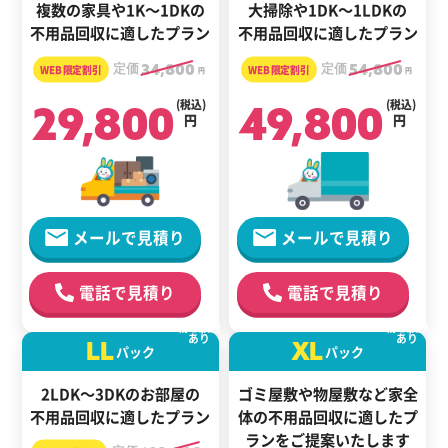
複数の家具や1K～1DKの
大掃除や1DK～1LDKの
不用品回収に適したプラン
不用品回収に適したプラン
定価
34,800
定価
54,800
円
円
29,800
(税込)
49,800
(税込)
円
円
メールで見積り
メールで見積り
電話で見積り
電話で見積り
載せ放題
載せ放題
あり
あり
LL
XL
パック
パック
2LDK～3DKのお部屋の
ゴミ屋敷や物屋敷など家全
不用品回収に適したプラン
体の
不用品回収に適した
プ
ランをご提案いたします