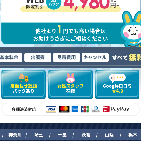
他社より
円でも高い場合は
お助けうさぎにご相談ください
定額載せ放題
女性スタッフ
Google口コミ
パックあり
在籍
★4.9
各種決済対応
神奈川
埼玉
千葉
茨城
山梨
栃木