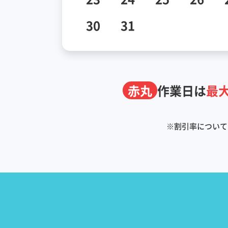
30
31
赤丸
作業日は
最大
※
割引率について