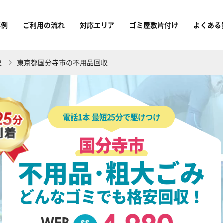
事例
ご利用の流れ
対応エリア
ゴミ屋敷片付け
よくある
収
東京都国分寺市の不用品回収
電話1本 最短25分で駆けつけ
国分寺市
不用品･粗大ごみ
どんなゴミでも格安回収！