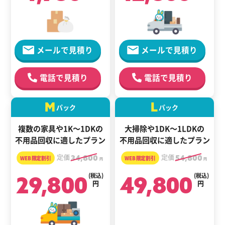
メールで見積り
メールで見積り
電話で見積り
電話で見積り
M
L
パック
パック
複数の家具や1K～1DKの
大掃除や1DK～1LDKの
不用品回収に適したプラン
不用品回収に適したプラン
定価
34,800
定価
54,800
円
円
29,800
(税込)
49,800
(税込)
円
円