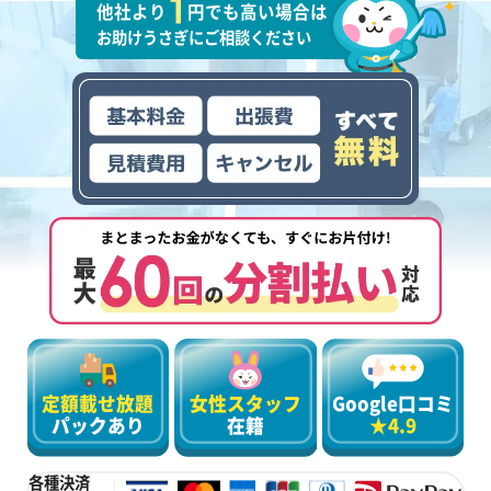
他社より
円でも高い場合は
お助けうさぎにご相談ください
定額載せ放題
女性スタッフ
Google口コミ
パックあり
在籍
★4.9
各種決済