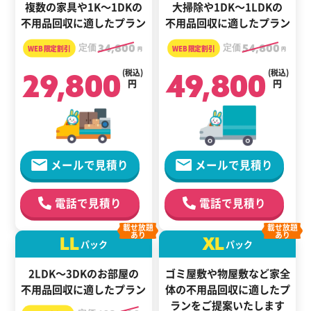
複数の家具や1K～1DKの
大掃除や1DK～1LDKの
不用品回収に適したプラン
不用品回収に適したプラン
定価
34,800
定価
54,800
円
円
29,800
(税込)
49,800
(税込)
円
円
メールで見積り
メールで見積り
電話で見積り
電話で見積り
載せ放題
載せ放題
あり
あり
LL
XL
パック
パック
2LDK～3DKのお部屋の
ゴミ屋敷や物屋敷など家全
不用品回収に適したプラン
体の
不用品回収に適した
プ
ランをご提案いたします