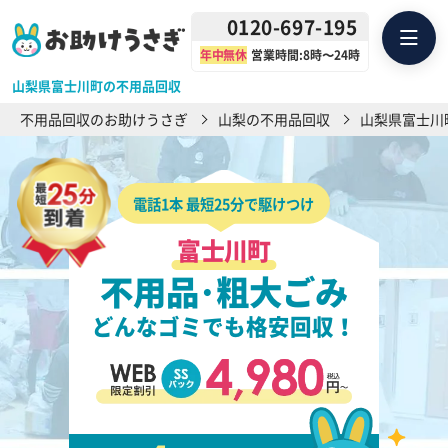
0120-697-195
年中無休
営業時間:8時〜24時
山梨県富士川町の不用品回収
不用品回収のお助けうさぎ
山梨の不用品回収
山梨県富士川
電話1本 最短25分で駆けつけ
富士川町
不用品･粗大ごみ
どんなゴミでも格安回収！