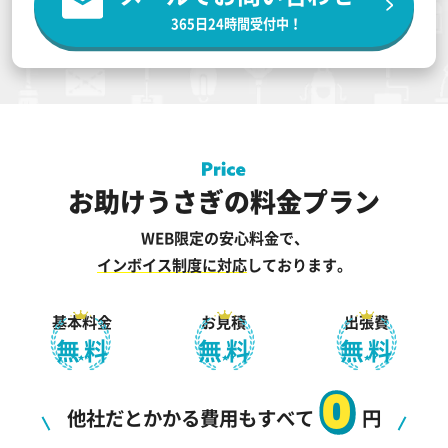
365日24時間受付中！
お助けうさぎの料金プラン
WEB限定の安心料金で、
インボイス制度に対応
しております。
基本料金
お見積
出張費
無料
無料
無料
0
他社だとかかる費用もすべて
円