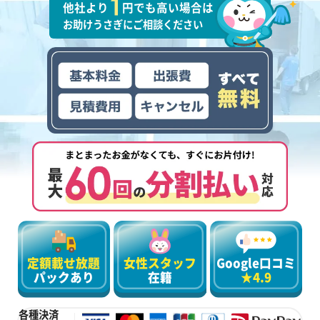
他社より
円でも高い場合は
お助けうさぎにご相談ください
定額載せ放題
女性スタッフ
Google口コミ
パックあり
在籍
★4.9
各種決済