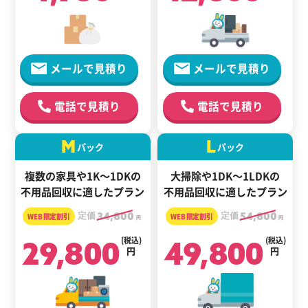
メールで見積り
メールで見積り
電話で見積り
電話で見積り
M
L
パック
パック
複数の家具や1K～1DKの
大掃除や1DK～1LDKの
不用品回収に適したプラン
不用品回収に適したプラン
定価
34,800
定価
54,800
円
円
29,800
(税込)
49,800
(税込)
円
円