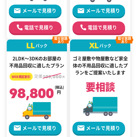
メールで見積り
メールで見積り
電話で見積り
電話で見積り
載せ放題
載せ放題
あり
あり
LL
XL
パック
パック
2LDK～3DKのお部屋の
ゴミ屋敷や物屋敷など家全
不用品回収に適したプラン
体の
不用品回収に適した
プ
ランをご提案いたします
定価
103,000
円
要相談
98,800
(税込)
円
メールで見積り
メールで見積り