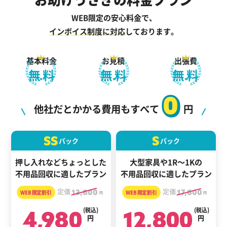
WEB限定の安心料金で、
インボイス制度に対応
しております。
基本料金
お見積
出張費
無料
無料
無料
0
他社だとかかる費用もすべて
円
SS
S
パック
パック
押し入れなどちょっとした
大型家具や1R～1Kの
不用品回収に適したプラン
不用品回収に適したプラン
定価
13,800
定価
17,800
円
円
4,980
(税込)
12,800
(税込)
円
円