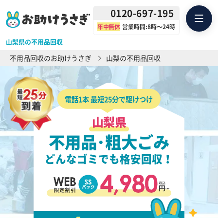
0120-697-195
年中無休
営業時間:8時〜24時
山梨県の不用品回収
不用品回収のお助けうさぎ
山梨の不用品回収
電話1本 最短25分で駆けつけ
山梨県
不用品･粗大ごみ
どんなゴミでも格安回収！