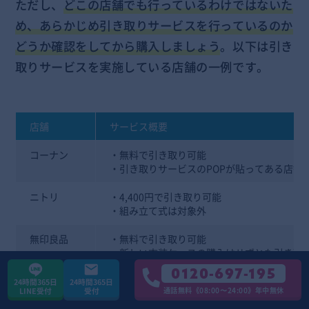
ただし、
どこの店舗でも行っているわけではないた
め、あらかじめ引き取りサービスを行っているのか
どうか確認をしてから購入しましょう
。以下は引き
取りサービスを実施している店舗の一例です。
店舗
サービス概要
コーナン
・無料で引き取り可能
・引き取りサービスのPOPが貼ってある店舗
ニトリ
・4,400円で引き取り可能
・組み立て式は対象外
無印良品
・無料で引き取り可能
・新しい衣装ケースの購入はせずとも引き取
0120-697-195
バロー
・無料で引き取り可能
24時間365日
24時間365日
通話無料《08:00〜24:00》年中無休
LINE受付
受付
・店頭への持ち込みが必要