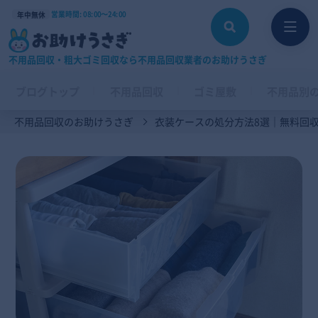
営業時間: 08:00〜24:00
年中無休
不用品回収・粗大ゴミ回収なら不用品回収業者のお助けうさぎ
ブログトップ
不用品回収
ゴミ屋敷
不用品別
不用品回収のお助けうさぎ
衣装ケースの処分方法8選｜無料回