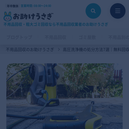
営業時間: 08:00〜24:00
年中無休
不用品回収・粗大ゴミ回収なら不用品回収業者のお助けうさぎ
ブログトップ
不用品回収
ゴミ屋敷
不用品別
不用品回収のお助けうさぎ
高圧洗浄機の処分方法7選｜無料回