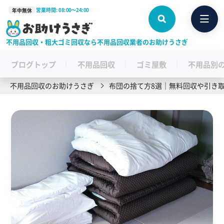
営業時間: 08:00〜24:00
年中無休
不用品回収・粗大ゴミ回収なら不用品回収業者のお助けうさぎ
ブログトップ
不用品回収
ゴミ屋敷
不用品別
不用品回収のお助けうさぎ
布団の捨て方8選｜無料回収や引き