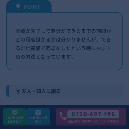
売買が完了して処分ができるまでの期間が
どの程度掛かるかは分かりませんが、でき
るだけ高値で売却をしたという時におすす
めの方法となっています。
④ 友人・知人に譲る
友人・知人や身の回りで、処分予定のDVDに興味を
0120-697-195
24時間365日
24時間365日
持っている人がいれば、譲ってしまうのも良いでし
通話無料《08:00〜24:00》年中無休
LINE受付
受付
ょう。
DVD数枚であれば手渡しで譲ることが可能な