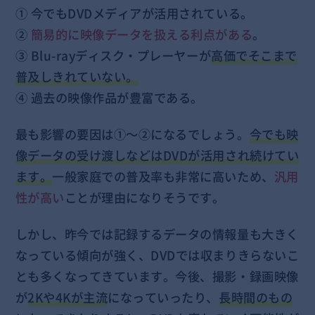
① 今でもDVDメディアが活用されている。
②
簡易的に映像データを扱える利点がある
。
③ Blu-rayディスク・プレーヤーが
高価でそこまで
普及しきれていない。
④ 過去の映像作品が豊富である。
最も影響の要因は①～②になるでしょう。
今でも映
像データの受け渡しなどはDVDが活用され続けてい
ます。
一般家庭での普及率も非常に高いため、
汎用
性が高い
ことが理由になりそうです。
しかし、昨今では記録するデータの情報量も大きく
なっている傾向が強く、DVDでは収まりきらないこ
とも多くなってきています。今後、撮影・録画映像
が
2Kや4Kが主流
になっていったり、
長時間のもの