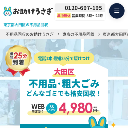
0120-697-195
年中無休
営業時間:8時〜24時
東京都大田区の不用品回収
不用品回収のお助けうさぎ
東京の不用品回収
東京都大田区
電話1本 最短25分で駆けつけ
大田区
不用品･粗大ごみ
どんなゴミでも格安回収！