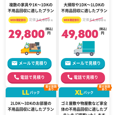
複数の家具や1K～1DKの
大掃除や1DK～1LDKの
不用品回収に適したプラン
不用品回収に適したプラン
定価
34,800
定価
54,800
円
円
29,800
(税込)
49,800
(税込)
円
円
メールで見積り
メールで見積り
電話で見積り
電話で見積り
載せ放題
載せ放題
あり
あり
LL
XL
パック
パック
2LDK～3DKのお部屋の
ゴミ屋敷や物屋敷など家全
不用品回収に適したプラン
体の
不用品回収に適した
プ
ランをご提案いたします