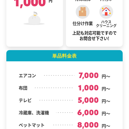
1,000
円
ハウス
仕分け作業
クリーニング
上記も対応可能ですので
お問合せ下さい!
単品料金表
7,000
エアコン
円～
1,000
布団
円～
5,000
テレビ
円～
6,000
冷蔵庫、洗濯機
円～
8,000
ベットマット
円～