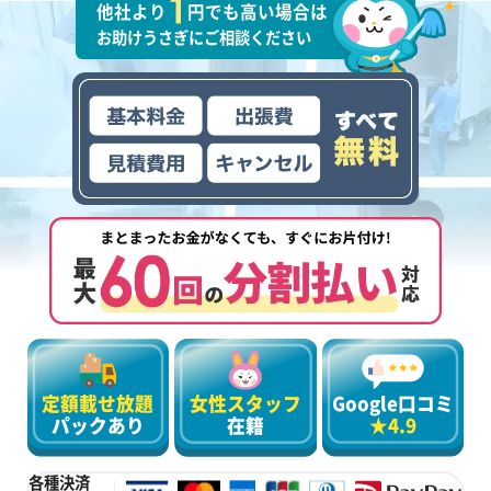
他社より
円でも高い場合は
お助けうさぎにご相談ください
定額載せ放題
女性スタッフ
Google口コミ
パックあり
在籍
★4.9
各種決済