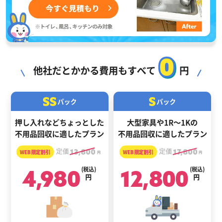
0
他社だとかかる費用もすべて
円
SS
S
パック
パック
押し入れなどちょっとした
大型家具や1R～1Kの
不用品回収に適したプラン
不用品回収に適したプラン
定価
13,800
定価
17,800
円
円
4,980
(税込)
12,800
(税込)
円
円