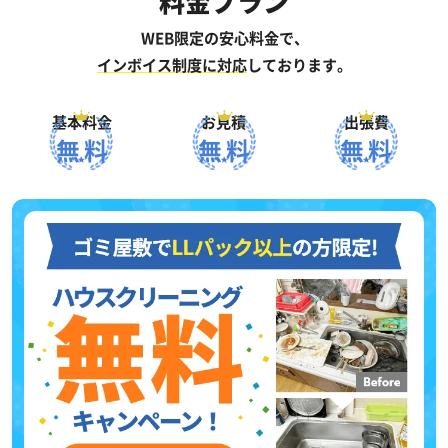
料金プラン
WEB限定の安心料金で、
インボイス制度に対応
しております。
基本料金
お見積
出張費
無料
無料
無料