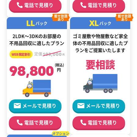
電話で見積り
電話で見積り
載せ放題
載せ放題
あり
あり
LL
XL
パック
パック
2LDK～3DKのお部屋の
ゴミ屋敷や物屋敷など家全
不用品回収に適したプラン
体の
不用品回収に適した
プ
ランをご提案いたします
定価
103,000
円
要相談
98,800
(税込)
円
メールで見積り
メールで見積り
電話で見積り
電話で見積り
オプション