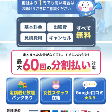
他社より
円でも高い場合は
お助けうさぎにご相談ください
定額載せ放題
女性スタッフ
Google口コミ
パックあり
在籍
★4.9
各種決済