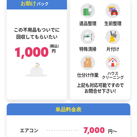
お助け
パック
遺品整理
生前整理
この不用品もついでに
回収してもらいたい
1,000
(税込)
特殊清掃
片付け
円
ハウス
仕分け作業
クリーニング
上記も対応可能ですので
お問合せ下さい!
単品料金表
7,000
エアコン
円～