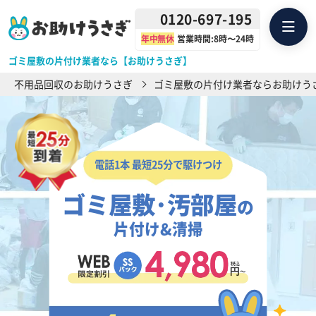
0120-697-195
年中無休
営業時間:8時〜24時
ゴミ屋敷の片付け業者なら【お助けうさぎ】
不用品回収のお助けうさぎ
ゴミ屋敷の片付け業者ならお助けう
電話1本 最短25分で駆けつけ
ゴミ屋敷･汚部屋
の
片付け&清掃