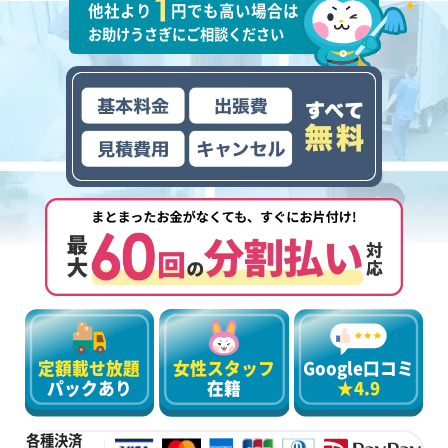
他社より
円でも高い場合は
お助けうさぎにご相談ください
定額載せ放題
女性スタッフ
Google口コミ
パックあり
在籍
★4.9
各種決済