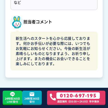
など
担当者コメント
新生活へのスタートを心から応援しておりま
す。何かお手伝いが必要な際には、いつでも
お気軽にお知らせください。今後の新生活が
素晴らしいものとなりますよう、お祈り申し
上げます。またの機会にお会いできることを
楽しみにしております。
0120-697-195
太田さん
24時間365日
24時間365日
不用品回収
2DK
通話無料《08:00〜24:00》年中無休
LINE受付
受付
20代 / 埼玉県 / 羽生市