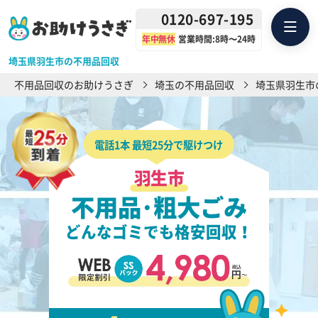
0120-697-195
年中無休
営業時間:8時〜24時
埼玉県羽生市の不用品回収
不用品回収のお助けうさぎ
埼玉の不用品回収
埼玉県羽生市
電話1本 最短25分で駆けつけ
羽生市
不用品･粗大ごみ
どんなゴミでも格安回収！