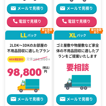
メールで見積り
メールで見積り
電話で見積り
電話で見積り
載せ放題
載せ放題
あり
あり
LL
XL
パック
パック
2LDK～3DKのお部屋の
ゴミ屋敷や物屋敷など家全
不用品回収に適したプラン
体の
不用品回収に適した
プ
ランをご提案いたします
定価
103,000
円
要相談
98,800
(税込)
円
メールで見積り
メールで見積り