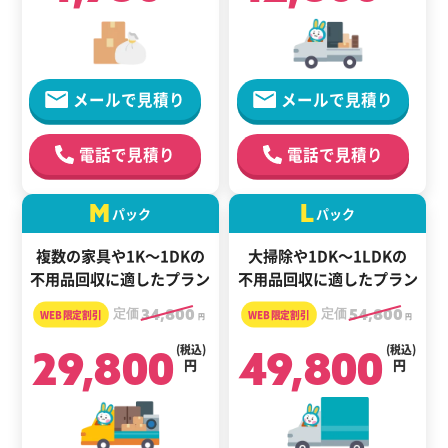
メールで見積り
メールで見積り
電話で見積り
電話で見積り
M
L
パック
パック
複数の家具や1K～1DKの
大掃除や1DK～1LDKの
不用品回収に適したプラン
不用品回収に適したプラン
定価
34,800
定価
54,800
円
円
29,800
(税込)
49,800
(税込)
円
円