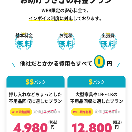
WEB限定の安心料金で、
インボイス制度に対応
しております。
基本料金
お見積
出張費
無料
無料
無料
0
他社だとかかる費用もすべて
円
SS
S
パック
パック
押し入れなどちょっとした
大型家具や1R～1Kの
不用品回収に適したプラン
不用品回収に適したプラン
定価
13,800
定価
17,800
円
円
4,980
(税込)
12,800
(税込)
円
円