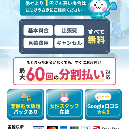
他社より
円でも高い場合は
お助けうさぎにご相談ください
定額載せ放題
女性スタッフ
Google口コミ
パックあり
在籍
★4.9
各種決済