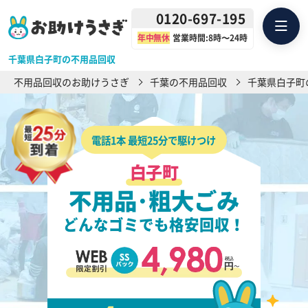
0120-697-195
年中無休
営業時間:8時〜24時
千葉県白子町の不用品回収
不用品回収のお助けうさぎ
千葉の不用品回収
千葉県白子町
電話1本 最短25分で駆けつけ
白子町
不用品･粗大ごみ
どんなゴミでも格安回収！