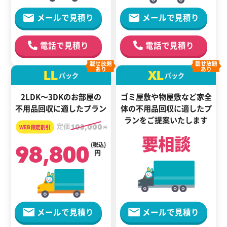
メールで見積り
メールで見積り
電話で見積り
電話で見積り
載せ放題
載せ放題
あり
あり
LL
XL
パック
パック
2LDK～3DKのお部屋の
ゴミ屋敷や物屋敷など家全
不用品回収に適したプラン
体の
不用品回収に適した
プ
ランをご提案いたします
定価
103,000
円
要相談
98,800
(税込)
円
メールで見積り
メールで見積り