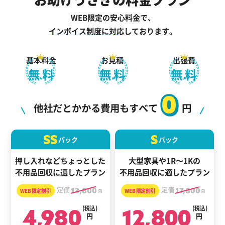
WEB限定の安心料金で、
インボイス制度に対応
しております。
基本料金
お見積
出張費
無料
無料
無料
0
他社だとかかる費用もすべて
円
SS
S
パック
パック
押し入れなどちょっとした
大型家具や1R～1Kの
不用品回収に適したプラン
不用品回収に適したプラン
定価
13,800
定価
17,800
円
円
4,980
(税込)
12,800
(税込)
円
円