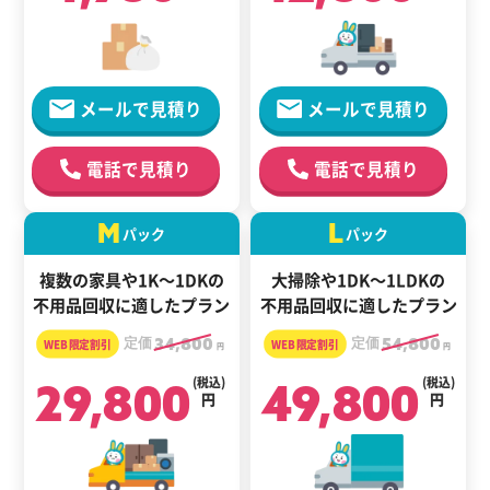
メールで見積り
メールで見積り
電話で見積り
電話で見積り
M
L
パック
パック
複数の家具や1K～1DKの
大掃除や1DK～1LDKの
不用品回収に適したプラン
不用品回収に適したプラン
定価
34,800
定価
54,800
円
円
29,800
(税込)
49,800
(税込)
円
円