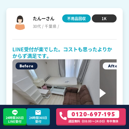
たんーさん
不用品回収
1K
30代 / 千葉県 /
LINE受付が楽でした。コストも思ったよりか
からず満足です。
0120-697-195
24時間365日
24時間365日
通話無料《08:00〜24:00》年中無休
LINE受付
受付