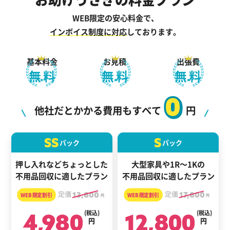
WEB限定の安心料金で、
インボイス制度に対応
しております。
基本料金
お見積
出張費
無料
無料
無料
0
他社だとかかる費用もすべて
円
SS
S
パック
パック
押し入れなどちょっとした
大型家具や1R～1Kの
不用品回収に適したプラン
不用品回収に適したプラン
定価
13,800
定価
17,800
円
円
4,980
(税込)
12,800
(税込)
円
円