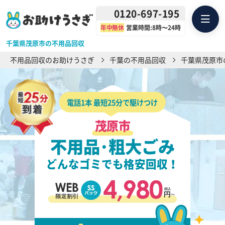
0120-697-195
年中無休
営業時間:8時〜24時
千葉県茂原市の不用品回収
不用品回収のお助けうさぎ
千葉の不用品回収
千葉県茂原市
電話1本 最短25分で駆けつけ
茂原市
不用品･粗大ごみ
どんなゴミでも格安回収！