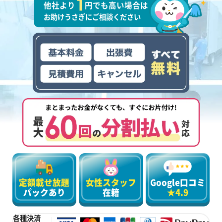
他社より
円でも高い場合は
お助けうさぎにご相談ください
定額載せ放題
女性スタッフ
Google口コミ
パックあり
在籍
★4.9
各種決済