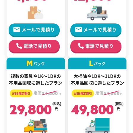
メールで見積り
メールで見積り
電話で見積り
電話で見積り
M
L
パック
パック
複数の家具や1K～1DKの
大掃除や1DK～1LDKの
不用品回収に適したプラン
不用品回収に適したプラン
定価
34,800
定価
54,800
円
円
29,800
(税込)
49,800
(税込)
円
円