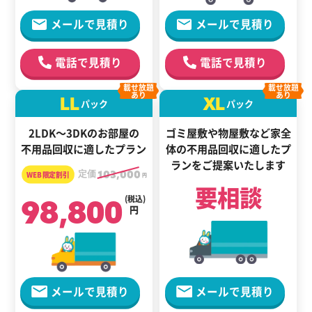
メールで見積り
メールで見積り
電話で見積り
電話で見積り
載せ放題
載せ放題
あり
あり
LL
XL
パック
パック
2LDK～3DKのお部屋の
ゴミ屋敷や物屋敷など家全
不用品回収に適したプラン
体の
不用品回収に適した
プ
ランをご提案いたします
定価
103,000
円
要相談
98,800
(税込)
円
メールで見積り
メールで見積り