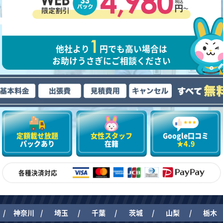
他社より
円でも高い場合は
お助けうさぎにご相談ください
定額載せ放題
女性スタッフ
Google口コミ
パックあり
在籍
★4.9
各種決済対応
神奈川
埼玉
千葉
茨城
山梨
栃木