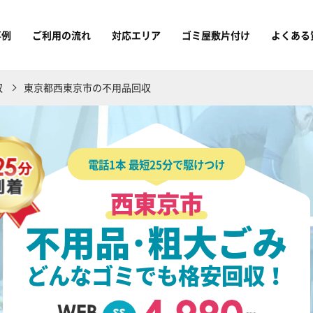
事例
ご利用の流れ
対応エリア
ゴミ屋敷片付け
よくある
収
東京都西東京市の不用品回収
電話1本 最短25分で駆けつけ
西東京市
不用品･粗大ごみ
どんなゴミでも格安回収！