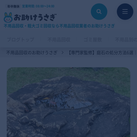
営業時間: 08:00〜24:00
年中無休
不用品回収・粗大ゴミ回収なら不用品回収業者のお助けうさぎ
ブログトップ
不用品回収
ゴミ屋敷
不用品別
不用品回収のお助けうさぎ
【専門家監修】庭石の処分方法6選