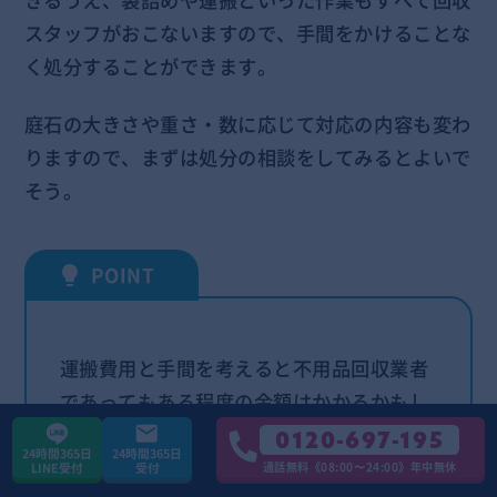
きるうえ、袋詰めや運搬といった作業もすべて回収
スタッフがおこないますので、手間をかけることな
く処分することができます。
庭石の大きさや重さ・数に応じて対応の内容も変わ
りますので、まずは処分の相談をしてみるとよいで
そう。
運搬費用と手間を考えると不用品回収業者
であってもある程度の金額はかかるかもし
れません。しかし、造園業者や石材店に依
0120-697-195
24時間365日
24時間365日
頼するよりはリーズナブルだろうと考えら
通話無料《08:00〜24:00》年中無休
LINE受付
受付