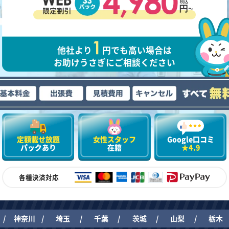
他社より
円でも高い場合は
お助けうさぎにご相談ください
定額載せ放題
女性スタッフ
Google口コミ
パックあり
在籍
★4.9
各種決済対応
神奈川
埼玉
千葉
茨城
山梨
栃木