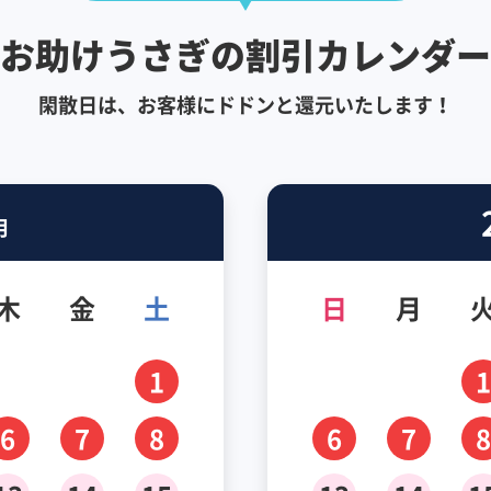
お助けうさぎの割引カレンダー
閑散日は、お客様にドドンと還元いたします！
月
木
金
土
日
月
1
1
6
7
8
6
7
8