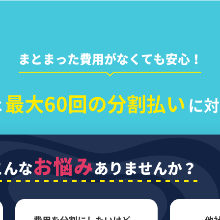
まとまった費用がなくても安心！
最大60回の分割払い
は
に対
お悩み
こんな
ありませんか？