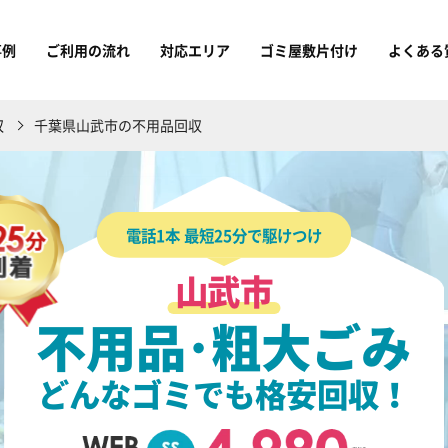
事例
ご利用の流れ
対応エリア
ゴミ屋敷片付け
よくある
収
千葉県山武市の不用品回収
電話1本 最短25分で駆けつけ
山武市
不用品･粗大ごみ
どんなゴミでも格安回収！