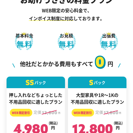
WEB限定の安心料金で、
インボイス制度に対応
しております。
基本料金
お見積
出張費
無料
無料
無料
0
他社だとかかる費用もすべて
円
SS
S
パック
パック
押し入れなどちょっとした
大型家具や1R～1Kの
不用品回収に適したプラン
不用品回収に適したプラン
定価
13,800
定価
17,800
円
円
4,980
(税込)
12,800
(税込)
円
円