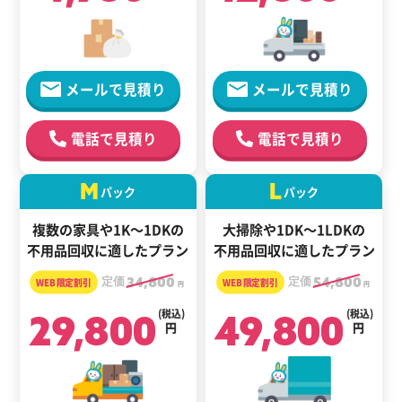
メールで見積り
メールで見積り
電話で見積り
電話で見積り
M
L
パック
パック
複数の家具や1K～1DKの
大掃除や1DK～1LDKの
不用品回収に適したプラン
不用品回収に適したプラン
定価
34,800
定価
54,800
円
円
29,800
(税込)
49,800
(税込)
円
円