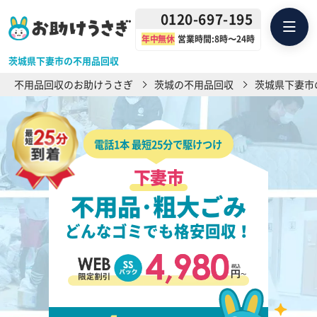
0120-697-195
年中無休
営業時間:8時〜24時
茨城県下妻市の不用品回収
不用品回収のお助けうさぎ
茨城の不用品回収
茨城県下妻市
電話1本 最短25分で駆けつけ
下妻市
不用品･粗大ごみ
どんなゴミでも格安回収！