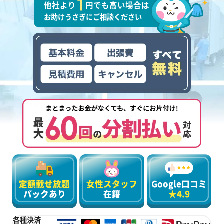
他社より
円でも高い場合は
お助けうさぎにご相談ください
定額載せ放題
女性スタッフ
Google口コミ
パックあり
在籍
★4.9
各種決済