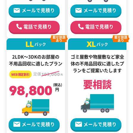
メールで見積り
メールで見積り
電話で見積り
電話で見積り
載せ放題
載せ放題
あり
あり
LL
XL
パック
パック
2LDK～3DKのお部屋の
ゴミ屋敷や物屋敷など家全
不用品回収に適したプラン
体の
不用品回収に適した
プ
ランをご提案いたします
定価
103,000
円
要相談
98,800
(税込)
円
メールで見積り
メールで見積り