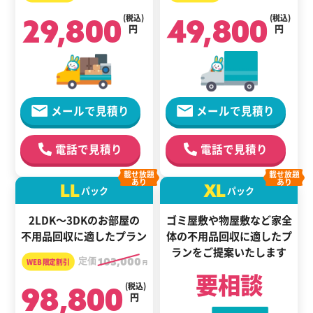
29,800
(税込)
49,800
(税込)
円
円
メールで見積り
メールで見積り
電話で見積り
電話で見積り
載せ放題
載せ放題
あり
あり
LL
XL
パック
パック
2LDK～3DKのお部屋の
ゴミ屋敷や物屋敷など家全
不用品回収に適したプラン
体の
不用品回収に適した
プ
ランをご提案いたします
定価
103,000
円
要相談
98,800
(税込)
円