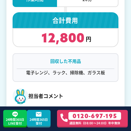
合計費用
12,800
回収した不用品
電子レンジ、ラック、掃除機、ガラス板
担当者コメント
0120-697-195
お助けうさぎの不用品回収は、不用品の素材
24時間365日
24時間365日
関係なく回収が可能です。プラスチック、金
通話無料《08:00〜24:00》年中無休
LINE受付
受付
属、ガラスはもちろん、木材や紙、布などな