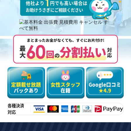
他社より
円でも高い場合は
お助けうさぎにご相談ください
定額載せ放題
女性スタッフ
Google口コミ
パックあり
在籍
★4.9
各種決済
対応