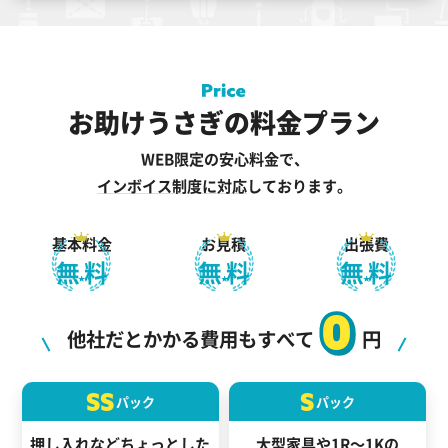
お助けうさぎの料金プラン
WEB限定の安心料金で、
インボイス制度に対応
しております。
基本料金
お見積
出張費
無料
無料
無料
0
他社だとかかる費用もすべて
円
SS
S
パック
パック
押し入れなどちょっとした
大型家具や1R～1Kの