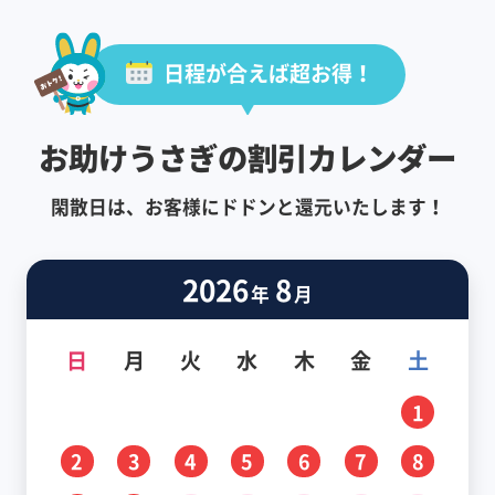
日程が合えば超お得！
お助けうさぎの割引カレンダー
閑散日は、お客様にドドンと還元いたします！
2026
8
年
月
日
月
火
水
木
金
土
1
2
3
4
5
6
7
8