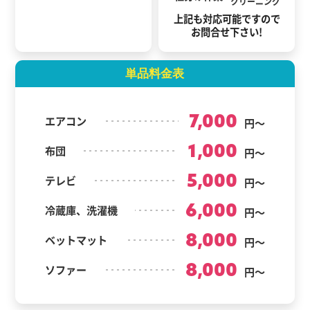
クリーニング
上記も対応可能ですので
お問合せ下さい!
単品料金表
7,000
エアコン
円～
1,000
布団
円～
5,000
テレビ
円～
6,000
冷蔵庫、洗濯機
円～
8,000
ベットマット
円～
8,000
ソファー
円～