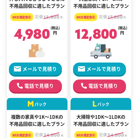
不用品回収に適したプラン
不用品回収に適したプラン
定価
13,800
定価
17,800
円
円
4,980
(税込)
12,800
(税込)
円
円
メールで見積り
メールで見積り
電話で見積り
電話で見積り
M
L
パック
パック
複数の家具や1K～1DKの
大掃除や1DK～1LDKの
不用品回収に適したプラン
不用品回収に適したプラン
定価
34,800
定価
54,800
円
円