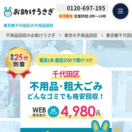
0120-697-195
年中無休
営業時間:8時〜24時
東京都千代田区の不用品回収
不用品回収のお助けうさぎ
東京の不用品回収
東京都千代田
電話1本 最短25分で駆けつけ
千代田区
不用品･粗大ごみ
どんなゴミでも格安回収！