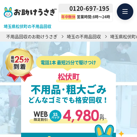
0120-697-195
年中無休
営業時間:8時〜24時
埼玉県松伏町の不用品回収
不用品回収のお助けうさぎ
埼玉の不用品回収
埼玉県松伏町
電話1本 最短25分で駆けつけ
松伏町
不用品･粗大ごみ
どんなゴミでも格安回収！