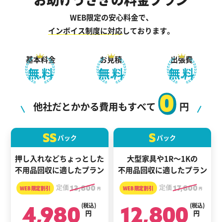
WEB限定の安心料金で、
インボイス制度に対応
しております。
基本料金
お見積
出張費
無料
無料
無料
0
他社だとかかる費用もすべて
円
SS
S
パック
パック
押し入れなどちょっとした
大型家具や1R～1Kの
不用品回収に適したプラン
不用品回収に適したプラン
定価
13,800
定価
17,800
円
円
4,980
(税込)
12,800
(税込)
円
円