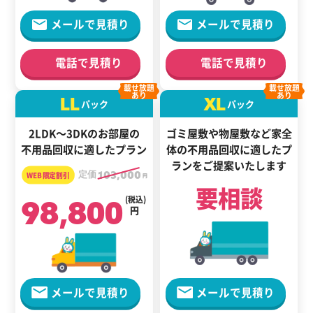
メールで見積り
メールで見積り
電話で見積り
電話で見積り
載せ放題
載せ放題
あり
あり
LL
XL
パック
パック
2LDK～3DKのお部屋の
ゴミ屋敷や物屋敷など家全
不用品回収に適したプラン
体の
不用品回収に適した
プ
ランをご提案いたします
定価
103,000
円
要相談
98,800
(税込)
円
メールで見積り
メールで見積り