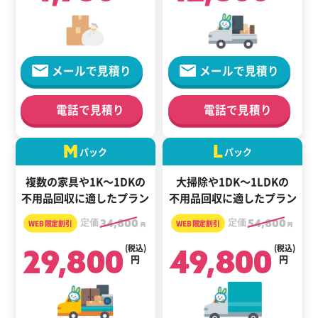
メールで見積り
メールで見積り
電話で見積り
電話で見積り
M
L
パック
パック
複数の家具や1K～1DKの
大掃除や1DK～1LDKの
不用品回収に適したプラン
不用品回収に適したプラン
定価
34,800
定価
54,800
円
円
29,800
(税込)
49,800
(税込)
円
円