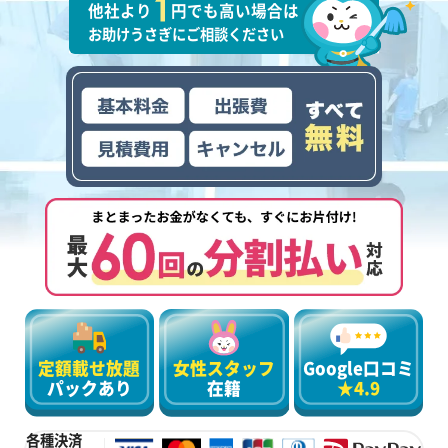
他社より
円でも高い場合は
お助けうさぎにご相談ください
定額載せ放題
女性スタッフ
Google口コミ
パックあり
在籍
★4.9
各種決済