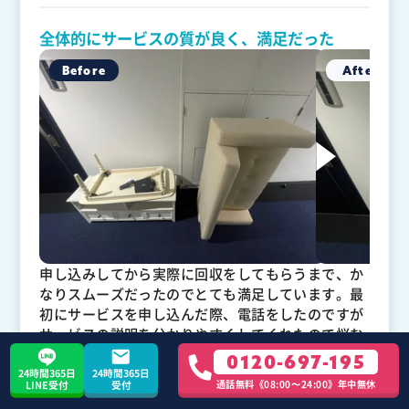
全体的にサービスの質が良く、満足だった
申し込みしてから実際に回収をしてもらうまで、か
なりスムーズだったのでとても満足しています。最
初にサービスを申し込んだ際、電話をしたのですが
サービスの説明を分かりやすくしてくれたので悩む
ことも特にありませんでした。予約した日時に遅れ
0120-697-195
ることなく到着してくれたので、時間のロスがなか
24時間365日
24時間365日
通話無料《08:00〜24:00》年中無休
LINE受付
受付
ったのも好印象でした。全体的にサービスの質が良