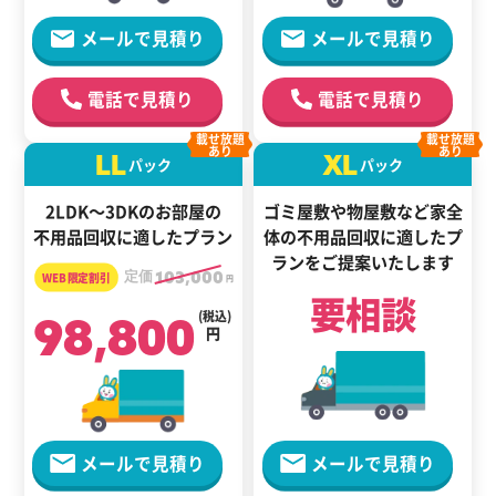
メールで見積り
メールで見積り
電話で見積り
電話で見積り
載せ放題
載せ放題
あり
あり
LL
XL
パック
パック
2LDK～3DKのお部屋の
ゴミ屋敷や物屋敷など家全
不用品回収に適したプラン
体の
不用品回収に適した
プ
ランをご提案いたします
定価
103,000
円
要相談
98,800
(税込)
円
メールで見積り
メールで見積り