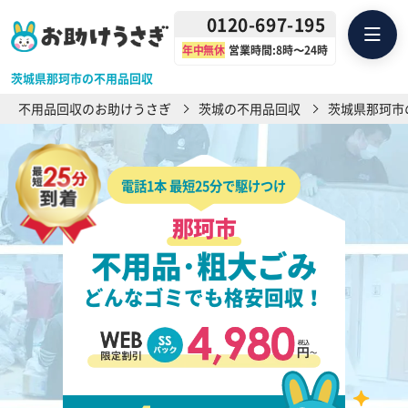
0120-697-195
年中無休
営業時間:8時〜24時
茨城県那珂市の不用品回収
不用品回収のお助けうさぎ
茨城の不用品回収
茨城県那珂市
電話1本 最短25分で駆けつけ
那珂市
不用品･粗大ごみ
どんなゴミでも格安回収！