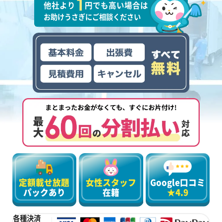
他社より
円でも高い場合は
お助けうさぎにご相談ください
定額載せ放題
女性スタッフ
Google口コミ
パックあり
在籍
★4.9
各種決済