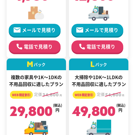
メールで見積り
メールで見積り
電話で見積り
電話で見積り
M
L
パック
パック
複数の家具や1K～1DKの
大掃除や1DK～1LDKの
不用品回収に適したプラン
不用品回収に適したプラン
定価
34,800
定価
54,800
円
円
29,800
(税込)
49,800
(税込)
円
円