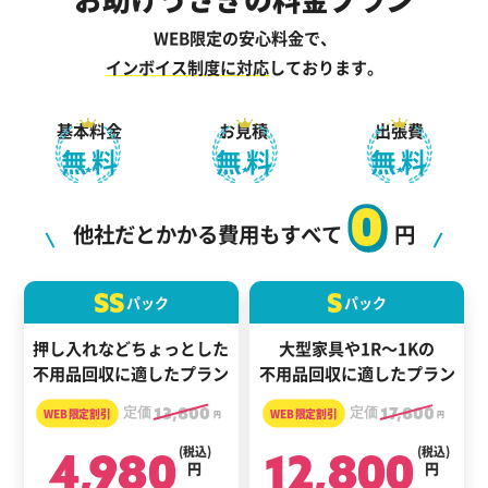
WEB限定の安心料金で、
インボイス制度に対応
しております。
基本料金
お見積
出張費
無料
無料
無料
0
他社だとかかる費用もすべて
円
SS
S
パック
パック
押し入れなどちょっとした
大型家具や1R～1Kの
不用品回収に適したプラン
不用品回収に適したプラン
定価
13,800
定価
17,800
円
円
4,980
(税込)
12,800
(税込)
円
円