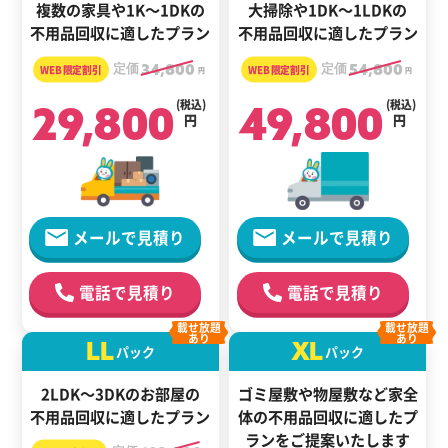
複数の家具や1K～1DKの
大掃除や1DK～1LDKの
不用品回収に適したプラン
不用品回収に適したプラン
定価
34,800
定価
54,800
円
円
29,800
(税込)
49,800
(税込)
円
円
メールで見積り
メールで見積り
電話で見積り
電話で見積り
載せ放題
載せ放題
あり
あり
LL
XL
パック
パック
2LDK～3DKのお部屋の
ゴミ屋敷や物屋敷など家全
不用品回収に適したプラン
体の
不用品回収に適した
プ
ランをご提案いたします