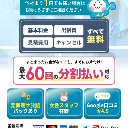
他社より
円でも高い場合は
お助けうさぎにご相談ください
定額載せ放題
女性スタッフ
Google口コミ
パックあり
在籍
★4.9
各種決済