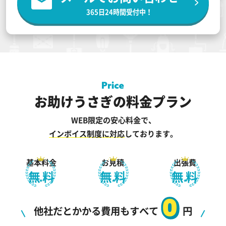
365日24時間受付中！
お助けうさぎの料金プラン
WEB限定の安心料金で、
インボイス制度に対応
しております。
基本料金
お見積
出張費
無料
無料
無料
0
他社だとかかる費用もすべて
円