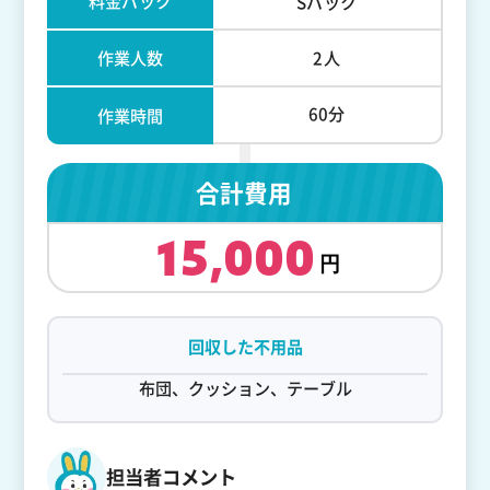
料金パック
Sパック
作業人数
2人
60分
作業時間
合計費用
15,000
回収した不用品
布団、クッション、テーブル
担当者コメント