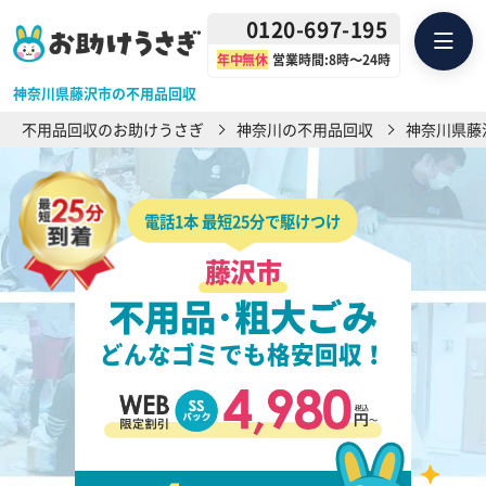
0120-697-195
年中無休
営業時間:8時〜24時
神奈川県藤沢市の不用品回収
不用品回収のお助けうさぎ
神奈川の不用品回収
神奈川県藤
電話1本 最短25分で駆けつけ
藤沢市
不用品･粗大ごみ
どんなゴミでも格安回収！