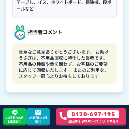
テーブル、イス、ホワイトボード、掃除機、段ボ
ールなど
担当者コメント
貴重なご意見ありがとうございます。 お助け
うさぎは、不用品回収に特化した業者です。
不用品の種類や量を問わず、お客様のご要望
に応じて回収いたします。 またのご利用を、
スタッフ一同心よりお待ちしております。
0120-697-195
橋爪さん
24時間365日
24時間365日
不用品回収
1DK
通話無料《08:00〜24:00》年中無休
LINE受付
受付
30代 / 神奈川県 / 藤沢市