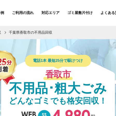
事例
ご利用の流れ
対応エリア
ゴミ屋敷片付け
よくある
収
千葉県香取市の不用品回収
電話1本 最短25分で駆けつけ
香取市
不用品･粗大ごみ
どんなゴミでも格安回収！