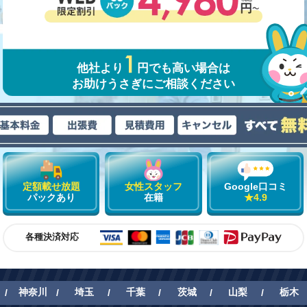
他社より
円でも高い場合は
お助けうさぎにご相談ください
定額載せ放題
女性スタッフ
Google口コミ
パックあり
在籍
★4.9
各種決済対応
神奈川
埼玉
千葉
茨城
山梨
栃木