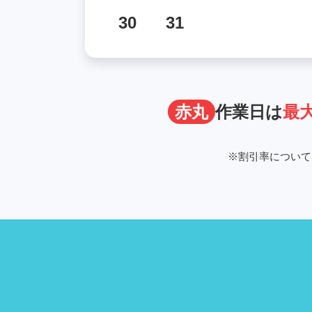
30
31
赤丸
作業日は
最大
※
割引率について