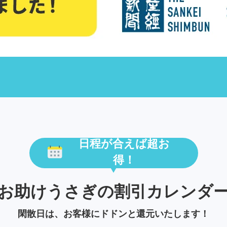
日程が合えば超お
得！
お助けうさぎの割引カレンダ
閑散日は、お客様にドドンと還元いたします！