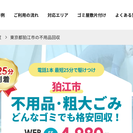
事例
ご利用の流れ
対応エリア
ゴミ屋敷片付け
よくある
収
東京都狛江市の不用品回収
電話1本 最短25分で駆けつけ
狛江市
不用品･粗大ごみ
どんなゴミでも格安回収！