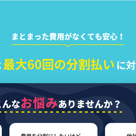
まとまった費用がなくても安心！
最大60回の分割払い
は
に対
お悩み
こんな
ありませんか？