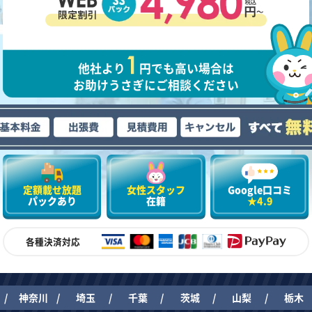
他社より
円でも高い場合は
お助けうさぎにご相談ください
定額載せ放題
女性スタッフ
Google口コミ
パックあり
在籍
★4.9
各種決済対応
神奈川
埼玉
千葉
茨城
山梨
栃木