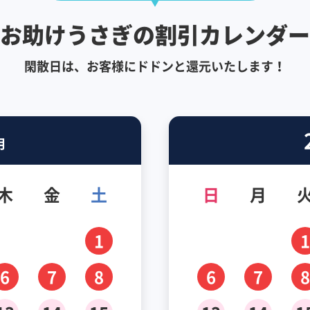
お助けうさぎの割引カレンダー
閑散日は、お客様にドドンと還元いたします！
月
木
金
土
日
月
1
1
6
7
8
6
7
8