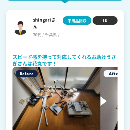
shingariさ
不用品回収
1K
ん
30代 / 千葉県 /
スピード感を持って対応してくれるお助けうさ
ぎさんは花丸です！