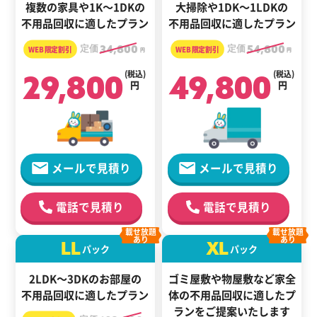
複数の家具や1K～1DKの
大掃除や1DK～1LDKの
不用品回収に適したプラン
不用品回収に適したプラン
定価
34,800
定価
54,800
円
円
29,800
(税込)
49,800
(税込)
円
円
メールで見積り
メールで見積り
電話で見積り
電話で見積り
載せ放題
載せ放題
あり
あり
LL
XL
パック
パック
2LDK～3DKのお部屋の
ゴミ屋敷や物屋敷など家全
不用品回収に適したプラン
体の
不用品回収に適した
プ
ランをご提案いたします