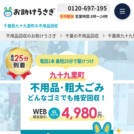
0120-697-195
年中無休
営業時間:8時〜24時
千葉県九十九里町の不用品回収
不用品回収のお助けうさぎ
千葉の不用品回収
千葉県九十九
電話1本 最短25分で駆けつけ
九十九里町
不用品･粗大ごみ
どんなゴミでも格安回収！