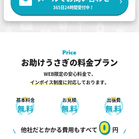
365日24時間受付中！
お助けうさぎの料金プラン
WEB限定の安心料金で、
インボイス制度に対応
しております。
基本料金
お見積
出張費
無料
無料
無料
0
他社だとかかる費用もすべて
円