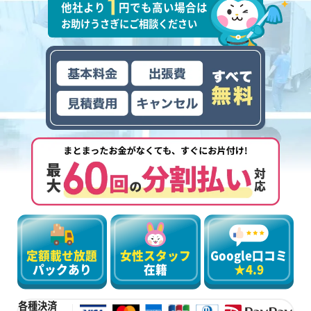
他社より
円でも高い場合は
お助けうさぎにご相談ください
定額載せ放題
女性スタッフ
Google口コミ
パックあり
在籍
★4.9
各種決済