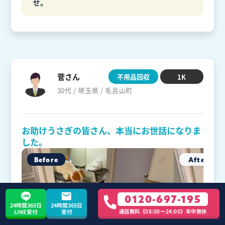
せ。
菅さん
不用品回収
1K
30代 / 埼玉県 / 毛呂山町
お助けうさぎの皆さん、本当にお世話になりま
した。
0120-697-195
24時間365日
24時間365日
通話無料《08:00〜24:00》年中無休
LINE受付
受付