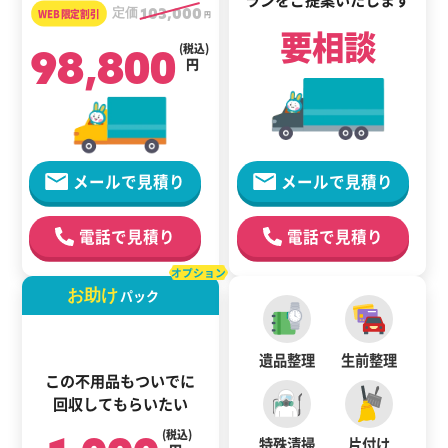
定価
103,000
円
要相談
98,800
(税込)
円
メールで見積り
メールで見積り
電話で見積り
電話で見積り
オプション
お助け
パック
遺品整理
生前整理
この不用品もついでに
回収してもらいたい
(税込)
特殊清掃
片付け