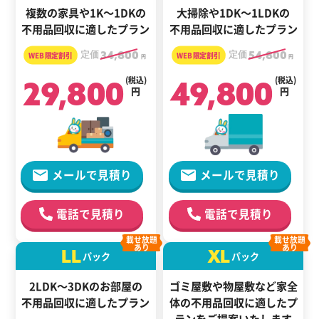
複数の家具や1K～1DKの
大掃除や1DK～1LDKの
不用品回収に適したプラン
不用品回収に適したプラン
定価
34,800
定価
54,800
円
円
29,800
(税込)
49,800
(税込)
円
円
メールで見積り
メールで見積り
電話で見積り
電話で見積り
載せ放題
載せ放題
あり
あり
LL
XL
パック
パック
2LDK～3DKのお部屋の
ゴミ屋敷や物屋敷など家全
不用品回収に適したプラン
体の
不用品回収に適した
プ
ランをご提案いたします