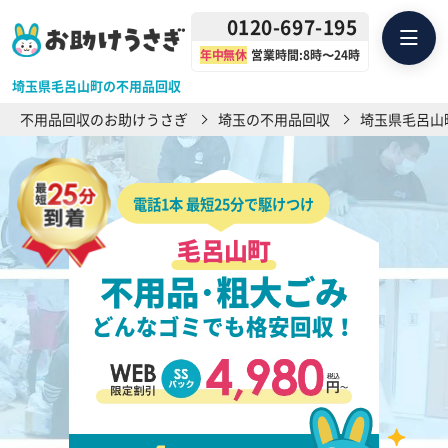
0120-697-195
年中無休
営業時間:8時〜24時
埼玉県毛呂山町の不用品回収
不用品回収のお助けうさぎ
埼玉の不用品回収
埼玉県毛呂山
電話1本 最短25分で駆けつけ
毛呂山町
不用品･粗大ごみ
どんなゴミでも格安回収！