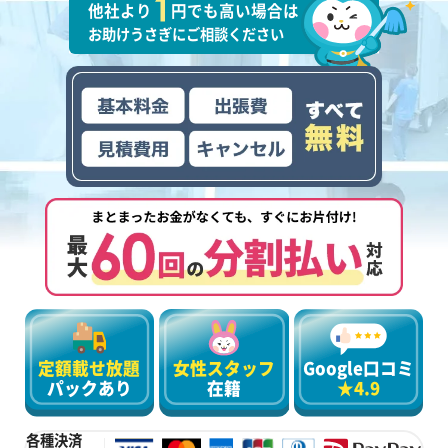
他社より
円でも高い場合は
お助けうさぎにご相談ください
定額載せ放題
女性スタッフ
Google口コミ
パックあり
在籍
★4.9
各種決済