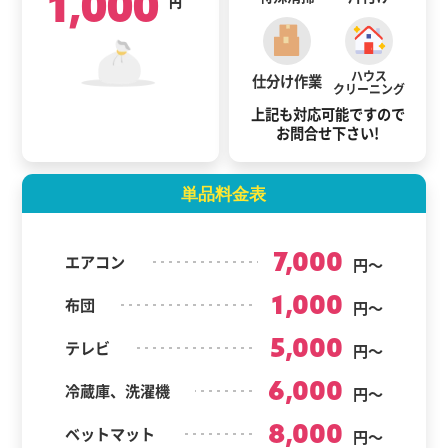
1,000
円
ハウス
仕分け作業
クリーニング
上記も対応可能ですので
お問合せ下さい!
単品料金表
7,000
エアコン
円～
1,000
布団
円～
5,000
テレビ
円～
6,000
冷蔵庫、洗濯機
円～
8,000
ベットマット
円～