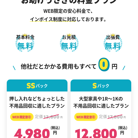
WEB限定の安心料金で、
インボイス制度に対応
しております。
基本料金
お見積
出張費
無料
無料
無料
0
他社だとかかる費用もすべて
円
SS
S
パック
パック
押し入れなどちょっとした
大型家具や1R～1Kの
不用品回収に適したプラン
不用品回収に適したプラン
定価
13,800
定価
17,800
円
円
4,980
(税込)
12,800
(税込)
円
円