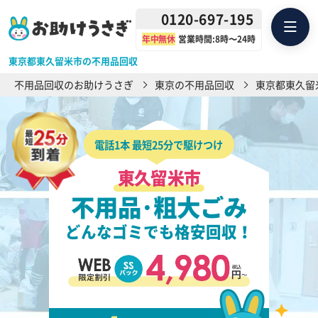
0120-697-195
年中無休
営業時間:8時〜24時
東京都東久留米市の不用品回収
不用品回収のお助けうさぎ
東京の不用品回収
東京都東久留
電話1本 最短25分で駆けつけ
東久留米市
不用品･粗大ごみ
どんなゴミでも格安回収！