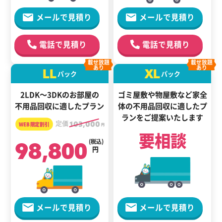
メールで見積り
メールで見積り
電話で見積り
電話で見積り
載せ放題
載せ放題
あり
あり
LL
XL
パック
パック
2LDK～3DKのお部屋の
ゴミ屋敷や物屋敷など家全
不用品回収に適したプラン
体の
不用品回収に適した
プ
ランをご提案いたします
定価
103,000
円
要相談
98,800
(税込)
円
メールで見積り
メールで見積り