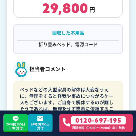
29,800
回収した不用品
折り畳みベッド、電源コード
担当者コメント
ベッドなどの大型家具の解体は大変なうえ
に、無理をすると怪我や事故につながるケー
スもございます。ご自身で解体するのが難し
そうであれば、無理をせず業者に依頼するこ
とをおすすめします。お助けうさぎでは、そ
0120-697-195
のような大型家具のご対応も可能です。無料
24時間365日
24時間365日
でお見積りいたしますので、まずはお気軽に
通話無料《08:00〜24:00》年中無休
LINE受付
受付
お問い合わせください。