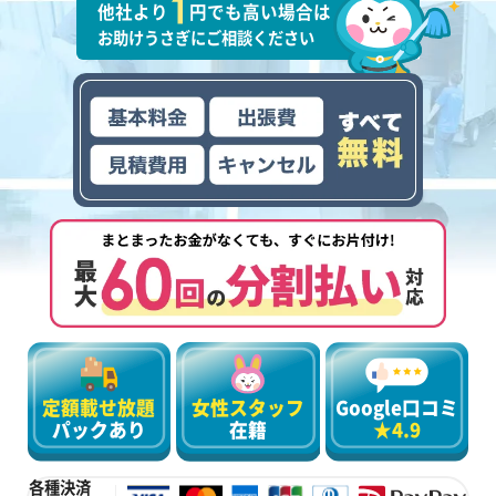
他社より
円でも高い場合は
お助けうさぎにご相談ください
定額載せ放題
女性スタッフ
Google口コミ
パックあり
在籍
★4.9
各種決済