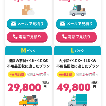
メールで見積り
メールで見積り
電話で見積り
電話で見積り
M
L
パック
パック
複数の家具や1K～1DKの
大掃除や1DK～1LDKの
不用品回収に適したプラン
不用品回収に適したプラン
定価
34,800
定価
54,800
円
円
29,800
(税込)
49,800
(税込)
円
円