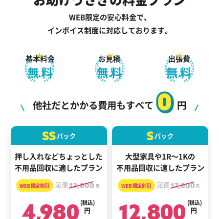
WEB限定の安心料金で、
インボイス制度に対応
しております。
基本料金
お見積
出張費
無料
無料
無料
0
他社だとかかる費用もすべて
円
SS
S
パック
パック
押し入れなどちょっとした
大型家具や1R～1Kの
不用品回収に適したプラン
不用品回収に適したプラン
定価
13,800
定価
17,800
円
円
4,980
(税込)
12,800
(税込)
円
円