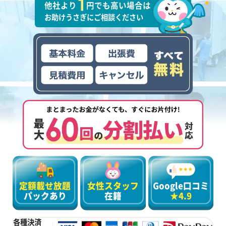
他社より
円でも高い場合は
お助けうさぎにご相談ください
定額載せ放題
女性スタッフ
Google口コミ
パックあり
在籍
★4.9
各種決済