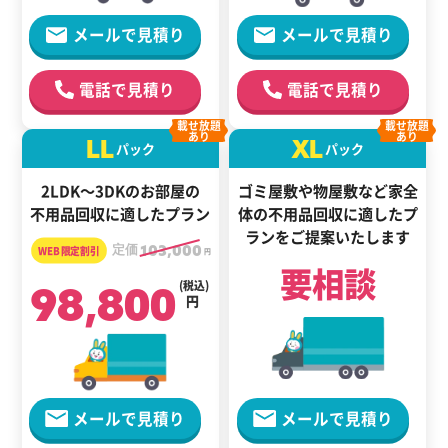
メールで見積り
メールで見積り
電話で見積り
電話で見積り
載せ放題
載せ放題
あり
あり
LL
XL
パック
パック
2LDK～3DKのお部屋の
ゴミ屋敷や物屋敷など家全
不用品回収に適したプラン
体の
不用品回収に適した
プ
ランをご提案いたします
定価
103,000
円
要相談
98,800
(税込)
円
メールで見積り
メールで見積り