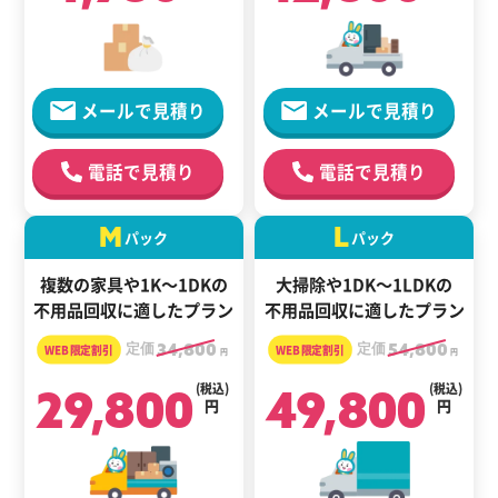
メールで見積り
メールで見積り
電話で見積り
電話で見積り
M
L
パック
パック
複数の家具や1K～1DKの
大掃除や1DK～1LDKの
不用品回収に適したプラン
不用品回収に適したプラン
定価
34,800
定価
54,800
円
円
29,800
(税込)
49,800
(税込)
円
円