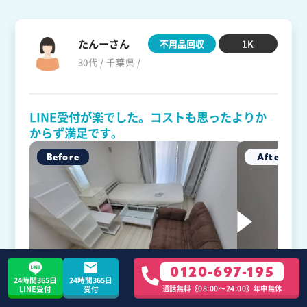
たんーさん
不用品回収
1K
30代 / 千葉県 /
LINE受付が楽でした。コストも思ったよりか
からず満足です。
0120-697-195
24時間365日
24時間365日
通話無料《08:00〜24:00》年中無休
LINE受付
受付