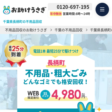
0120-697-195
年中無休
営業時間:8時〜24時
千葉県長柄町の不用品回収
不用品回収のお助けうさぎ
千葉の不用品回収
千葉県長柄町
電話1本 最短25分で駆けつけ
長柄町
不用品･粗大ごみ
どんなゴミでも格安回収！