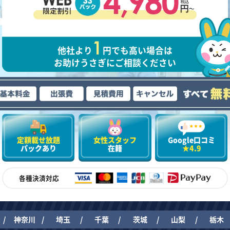
他社より
円でも高い場合は
お助けうさぎにご相談ください
定額載せ放題
女性スタッフ
Google口コミ
パックあり
在籍
★4.9
各種決済対応
神奈川
埼玉
千葉
茨城
山梨
栃木