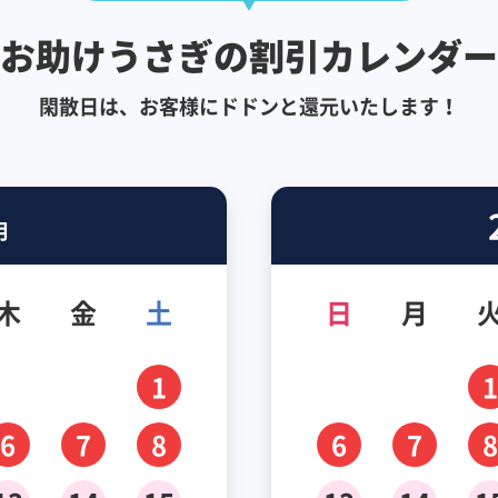
お助けうさぎの割引カレンダー
閑散日は、お客様にドドンと還元いたします！
月
木
金
土
日
月
1
1
6
7
8
6
7
8