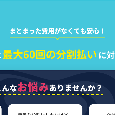
まとまった費用がなくても安心！
最大60回の分割払い
は
に対
お悩み
こんな
ありませんか？