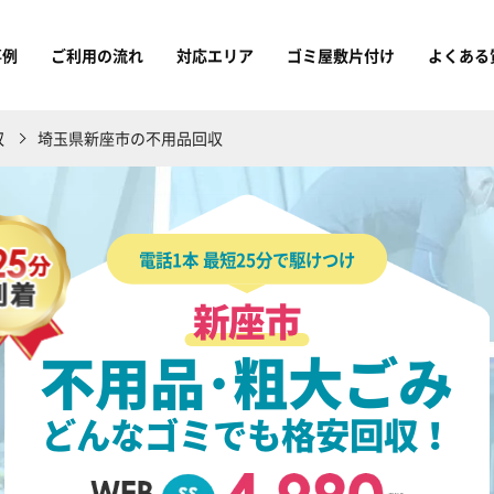
事例
ご利用の流れ
対応エリア
ゴミ屋敷片付け
よくある
収
埼玉県新座市の不用品回収
電話1本 最短25分で駆けつけ
新座市
不用品･粗大ごみ
どんなゴミでも格安回収！