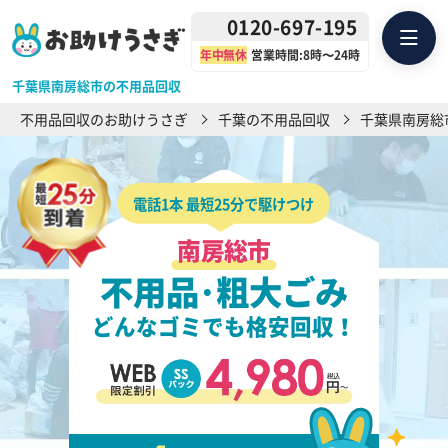
0120-697-195
年中無休
営業時間:8時〜24時
千葉県南房総市の不用品回収
不用品回収のお助けうさぎ
千葉の不用品回収
千葉県南房総
電話1本 最短25分で駆けつけ
南房総市
不用品･粗大ごみ
どんなゴミでも格安回収！