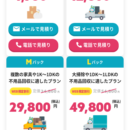
メールで見積り
メールで見積り
電話で見積り
電話で見積り
M
L
パック
パック
複数の家具や1K～1DKの
大掃除や1DK～1LDKの
不用品回収に適したプラン
不用品回収に適したプラン
定価
34,800
定価
54,800
円
円
29,800
(税込)
49,800
(税込)
円
円