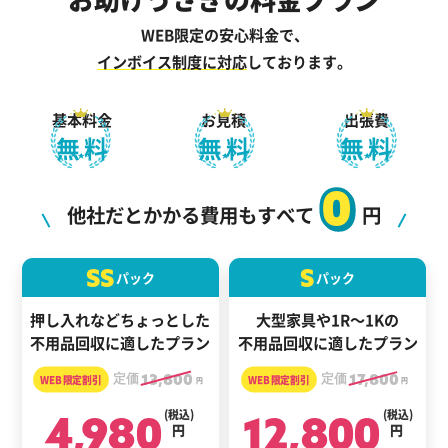
WEB限定の安心料金で、
インボイス制度に対応
しております。
基本料金
お見積
出張費
無料
無料
無料
0
他社だとかかる費用もすべて
円
SS
S
パック
パック
押し入れなどちょっとした
大型家具や1R～1Kの
不用品回収に適したプラン
不用品回収に適したプラン
定価
13,800
定価
17,800
円
円
4,980
(税込)
12,800
(税込)
円
円