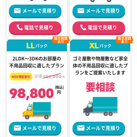
メールで見積り
メールで見積り
電話で見積り
電話で見積り
載せ放題
載せ放題
あり
あり
LL
XL
パック
パック
2LDK～3DKのお部屋の
ゴミ屋敷や物屋敷など家全
不用品回収に適したプラン
体の
不用品回収に適した
プ
ランをご提案いたします
定価
103,000
円
要相談
98,800
(税込)
円
メールで見積り
メールで見積り