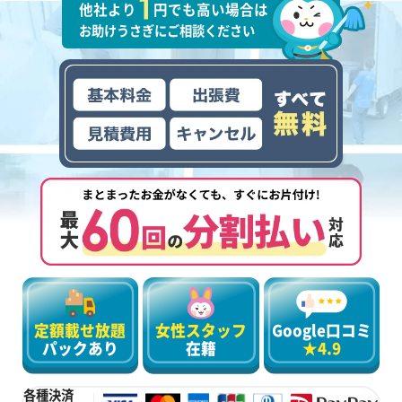
他社より
円でも高い場合は
お助けうさぎにご相談ください
定額載せ放題
女性スタッフ
Google口コミ
パックあり
在籍
★4.9
各種決済