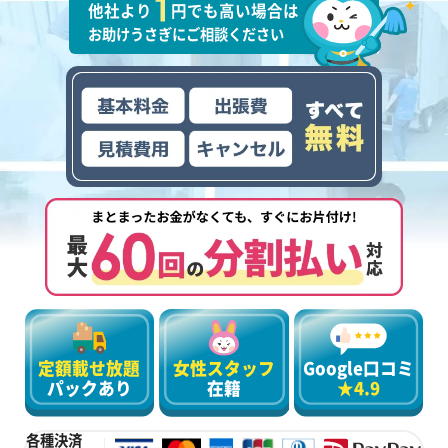
他社より
円でも高い場合は
お助けうさぎにご相談ください
定額載せ放題
女性スタッフ
Google口コミ
パックあり
在籍
★4.9
各種決済