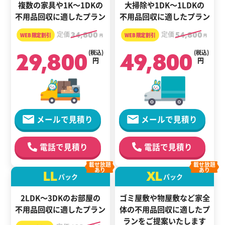
複数の家具や1K～1DKの
大掃除や1DK～1LDKの
不用品回収に適したプラン
不用品回収に適したプラン
定価
34,800
定価
54,800
円
円
29,800
(税込)
49,800
(税込)
円
円
メールで見積り
メールで見積り
電話で見積り
電話で見積り
載せ放題
載せ放題
あり
あり
LL
XL
パック
パック
2LDK～3DKのお部屋の
ゴミ屋敷や物屋敷など家全
不用品回収に適したプラン
体の
不用品回収に適した
プ
ランをご提案いたします