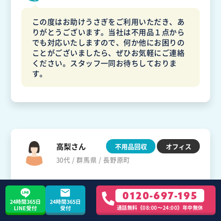
この度はお助けうさぎをご利用いただき、あ
りがとうございます。当社は不用品１点から
でも対応いたしますので、何か他にお困りの
ことがございましたら、ぜひお気軽にご連絡
ください。スタッフ一同お待ちしておりま
す。
高梨さん
不用品回収
オフィス
30代 / 群馬県 / 長野原町
0120-697-195
手際の良いスタッフさんで好感が持てました
24時間365日
24時間365日
通話無料《08:00〜24:00》年中無休
LINE受付
受付