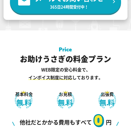
365日24時間受付中！
お助けうさぎの料金プラン
WEB限定の安心料金で、
インボイス制度に対応
しております。
基本料金
お見積
出張費
無料
無料
無料
0
他社だとかかる費用もすべて
円