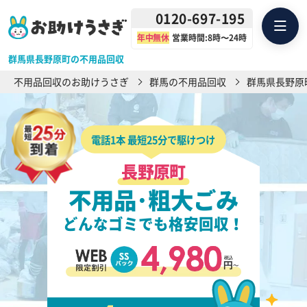
0120-697-195
年中無休
営業時間:8時〜24時
群馬県長野原町の不用品回収
不用品回収のお助けうさぎ
群馬の不用品回収
群馬県長野原
電話1本 最短25分で駆けつけ
長野原町
不用品･粗大ごみ
どんなゴミでも格安回収！