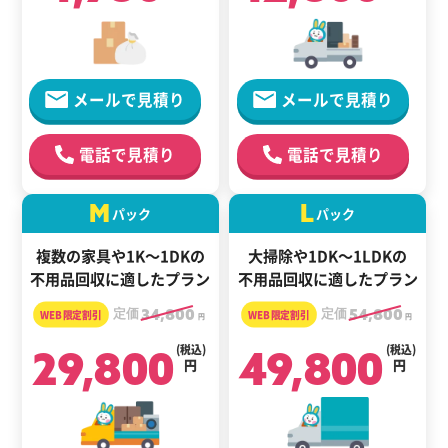
メールで見積り
メールで見積り
電話で見積り
電話で見積り
M
L
パック
パック
複数の家具や1K～1DKの
大掃除や1DK～1LDKの
不用品回収に適したプラン
不用品回収に適したプラン
定価
34,800
定価
54,800
円
円
29,800
(税込)
49,800
(税込)
円
円