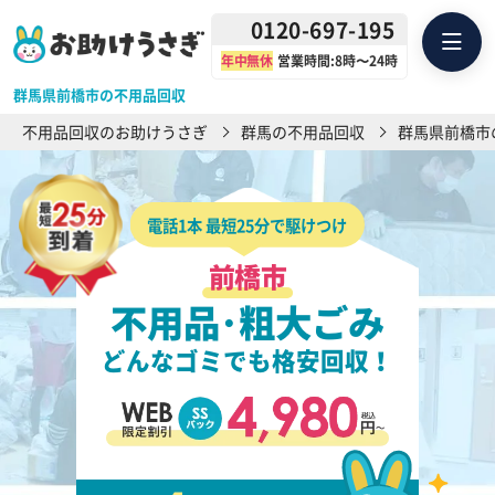
0120-697-195
年中無休
営業時間:8時〜24時
群馬県前橋市の不用品回収
不用品回収のお助けうさぎ
群馬の不用品回収
群馬県前橋市
電話1本 最短25分で駆けつけ
前橋市
不用品･粗大ごみ
どんなゴミでも格安回収！