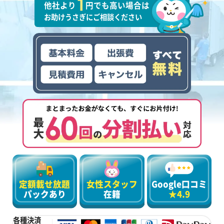
他社より
円でも高い場合は
お助けうさぎにご相談ください
定額載せ放題
女性スタッフ
Google口コミ
パックあり
在籍
★4.9
各種決済