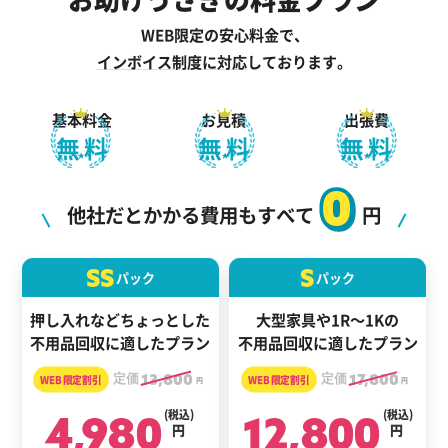
WEB限定の安心料金で、
インボイス制度に対応
しております。
基本料金
お見積
出張費
無料
無料
無料
0
他社だとかかる費用もすべて
円
SS
S
パック
パック
押し入れなどちょっとした
大型家具や1R～1Kの
不用品回収に適したプラン
不用品回収に適したプラン
定価
13,800
定価
17,800
円
円
4,980
(税込)
12,800
(税込)
円
円