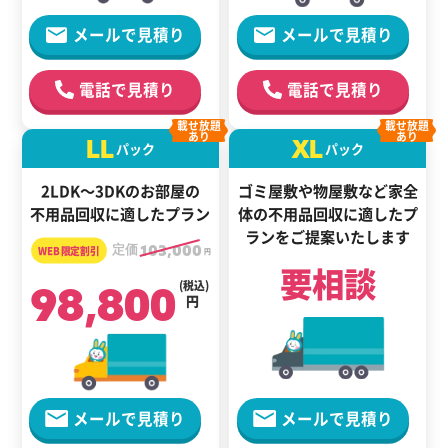
メールで見積り
メールで見積り
電話で見積り
電話で見積り
載せ放題
載せ放題
あり
あり
LL
XL
パック
パック
2LDK～3DKのお部屋の
ゴミ屋敷や物屋敷など家全
不用品回収に適したプラン
体の
不用品回収に適した
プ
ランをご提案いたします
定価
103,000
円
要相談
98,800
(税込)
円
メールで見積り
メールで見積り