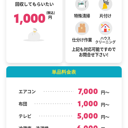
回収してもらいたい
1,000
(税込)
特殊清掃
片付け
円
ハウス
仕分け作業
クリーニング
上記も対応可能ですので
お問合せ下さい!
単品料金表
7,000
エアコン
円～
1,000
布団
円～
5,000
テレビ
円～