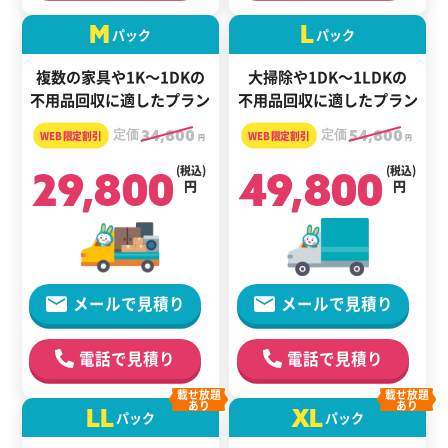
M
L
パック
パック
複数の家具や1K～1DKの
大掃除や1DK～1LDKの
不用品回収に適したプラン
不用品回収に適したプラン
定価
34,800
定価
54,800
円
円
29,800
(税込)
49,800
(税込)
円
円
メールで見積り
メールで見積り
電話で見積り
電話で見積り
載せ放題
載せ放題
あり
あり
LL
XL
パック
パック