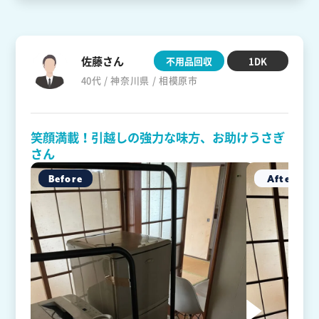
佐藤さん
不用品回収
1DK
40代 / 神奈川県 / 相模原市
笑顔満載！引越しの強力な味方、お助けうさぎ
さん