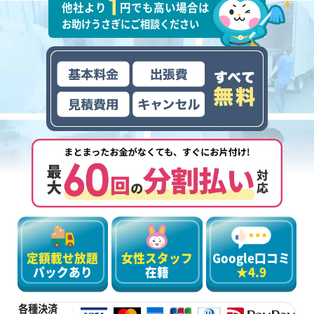
他社より
円でも高い場合は
お助けうさぎにご相談ください
定額載せ放題
女性スタッフ
Google口コミ
パックあり
在籍
★4.9
各種決済