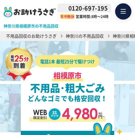
0120-697-195
年中無休
営業時間:8時〜24時
神奈川県相模原市の不用品回収
不用品回収のお助けうさぎ
神奈川の不用品回収
神奈川県相
電話1本 最短25分で駆けつけ
相模原市
不用品･粗大ごみ
どんなゴミでも格安回収！