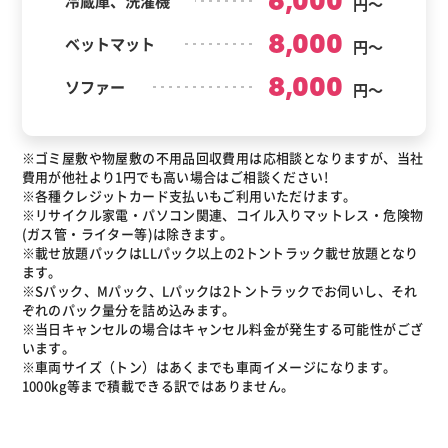
6,000
冷蔵庫、洗濯機
円～
8,000
ベットマット
円～
8,000
ソファー
円～
※ゴミ屋敷や物屋敷の不用品回収費用は応相談となりますが、当社
費用が他社より1円でも高い場合はご相談ください!
※各種クレジットカード支払いもご利用いただけます。
※リサイクル家電・パソコン関連、コイル入りマットレス・危険物
(ガス管・ライター等)は除きます。
※載せ放題パックはLLパック以上の2トントラック載せ放題となり
ます。
※Sパック、Mパック、Lパックは2トントラックでお伺いし、それ
ぞれのパック量分を詰め込みます。
※当日キャンセルの場合はキャンセル料金が発生する可能性がござ
います。
※車両サイズ（トン）はあくまでも車両イメージになります。
1000kg等まで積載できる訳ではありません。