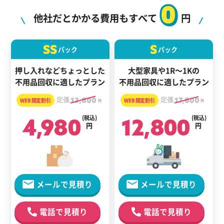
0
他社だとかかる費用もすべて
円
SS
S
パック
パック
押し入れなどちょっとした
大型家具や1R～1Kの
不用品回収に適したプラン
不用品回収に適したプラン
定価
13,800
定価
17,800
円
円
4,980
(税込)
12,800
(税込)
円
円
メールで見積り
メールで見積り
電話で見積り
電話で見積り