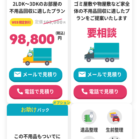
2LDK～3DKのお部屋の
ゴミ屋敷や物屋敷など家全
不用品回収に適したプラン
体の
不用品回収に適した
プ
ランをご提案いたします
定価
103,000
円
要相談
98,800
(税込)
円
メールで見積り
メールで見積り
電話で見積り
電話で見積り
オプション
お助け
パック
遺品整理
生前整理
この不用品もついでに