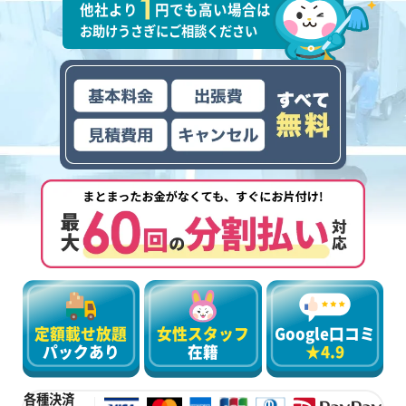
他社より
円でも高い場合は
お助けうさぎにご相談ください
定額載せ放題
女性スタッフ
Google口コミ
パックあり
在籍
★4.9
各種決済