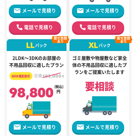
メールで見積り
メールで見積り
電話で見積り
電話で見積り
載せ放題
載せ放題
あり
あり
LL
XL
パック
パック
2LDK～3DKのお部屋の
ゴミ屋敷や物屋敷など家全
不用品回収に適したプラン
体の
不用品回収に適した
プ
ランをご提案いたします
定価
103,000
円
要相談
98,800
(税込)
円
メールで見積り
メールで見積り