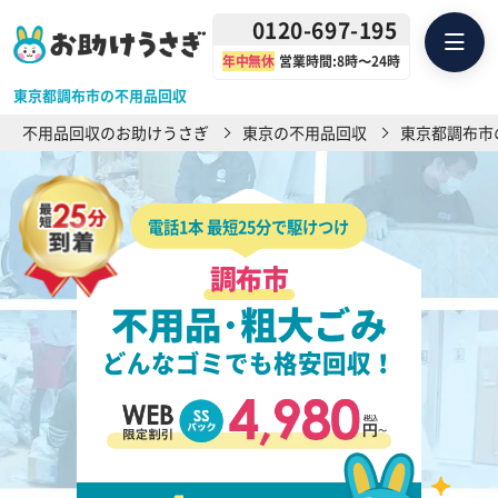
0120-697-195
年中無休
営業時間:8時〜24時
東京都調布市の不用品回収
不用品回収のお助けうさぎ
東京の不用品回収
東京都調布市
電話1本 最短25分で駆けつけ
調布市
不用品･粗大ごみ
どんなゴミでも格安回収！