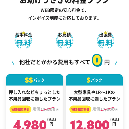
WEB限定の安心料金で、
インボイス制度に対応
しております。
基本料金
お見積
出張費
無料
無料
無料
0
他社だとかかる費用もすべて
円
SS
S
パック
パック
押し入れなどちょっとした
大型家具や1R～1Kの
不用品回収に適したプラン
不用品回収に適したプラン
定価
13,800
定価
17,800
円
円
4,980
(税込)
12,800
(税込)
円
円