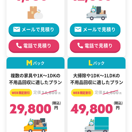
メールで見積り
メールで見積り
電話で見積り
電話で見積り
M
L
パック
パック
複数の家具や1K～1DKの
大掃除や1DK～1LDKの
不用品回収に適したプラン
不用品回収に適したプラン
定価
34,800
定価
54,800
円
円
29,800
(税込)
49,800
(税込)
円
円