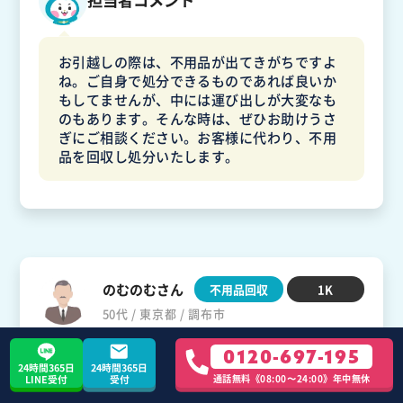
担当者コメント
お引越しの際は、不用品が出てきがちですよ
ね。ご自身で処分できるものであれば良いか
もしてませんが、中には運び出しが大変なも
のもあります。そんな時は、ぜひお助けうさ
ぎにご相談ください。お客様に代わり、不用
品を回収し処分いたします。
のむのむさん
不用品回収
1K
50代 / 東京都 / 調布市
0120-697-195
24時間365日
24時間365日
通話無料《08:00〜24:00》年中無休
LINE受付
受付
ホームページに載っていた分かりやすい漫画が