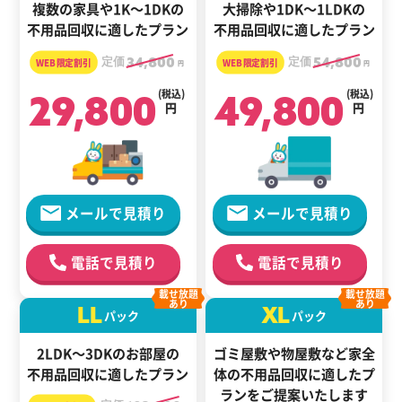
複数の家具や1K～1DKの
大掃除や1DK～1LDKの
不用品回収に適したプラン
不用品回収に適したプラン
定価
34,800
定価
54,800
円
円
29,800
(税込)
49,800
(税込)
円
円
メールで見積り
メールで見積り
電話で見積り
電話で見積り
載せ放題
載せ放題
あり
あり
LL
XL
パック
パック
2LDK～3DKのお部屋の
ゴミ屋敷や物屋敷など家全
不用品回収に適したプラン
体の
不用品回収に適した
プ
ランをご提案いたします