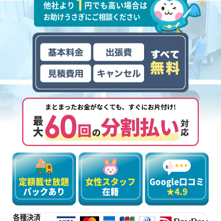
他社より
円でも高い場合は
お助けうさぎにご相談ください
定額載せ放題
女性スタッフ
Google口コミ
パックあり
在籍
★4.9
各種決済