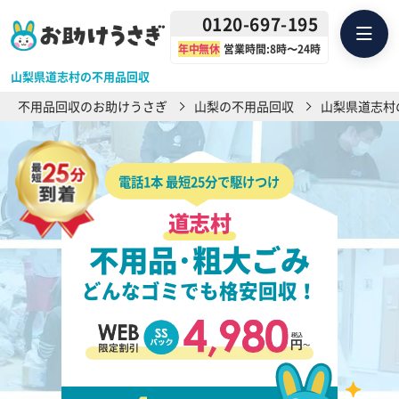
0120-697-195
年中無休
営業時間:8時〜24時
山梨県道志村の不用品回収
不用品回収のお助けうさぎ
山梨の不用品回収
山梨県道志村
電話1本 最短25分で駆けつけ
道志村
不用品･粗大ごみ
どんなゴミでも格安回収！