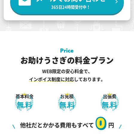
365日24時間受付中！
お助けうさぎの料金プラン
WEB限定の安心料金で、
インボイス制度に対応
しております。
基本料金
お見積
出張費
無料
無料
無料
0
他社だとかかる費用もすべて
円