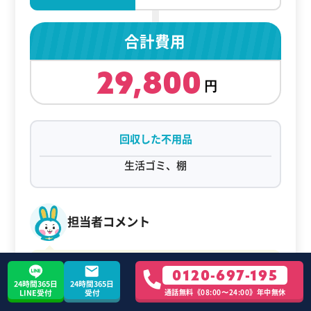
合計費用
29,800
回収した不用品
生活ゴミ、棚
担当者コメント
ながた様、この度はご利用いただきありがと
0120-697-195
うございました。新生活の準備をお手伝いで
24時間365日
24時間365日
通話無料《08:00〜24:00》年中無休
LINE受付
受付
きたことを光栄に思います。また何かござい