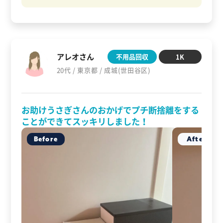
アレオさん
不用品回収
1K
20代 / 東京都 / 成城(世田谷区)
お助けうさぎさんのおかげでプチ断捨離をする
ことができてスッキリしました！