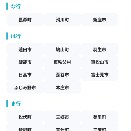
な行
長瀞町
滑川町
新座市
は行
蓮田市
鳩山町
羽生市
飯能市
東秩父村
東松山市
日高市
深谷市
富士見市
ふじみ野市
本庄市
ま行
松伏町
三郷市
美里町
皆野町
宮代町
三芳町