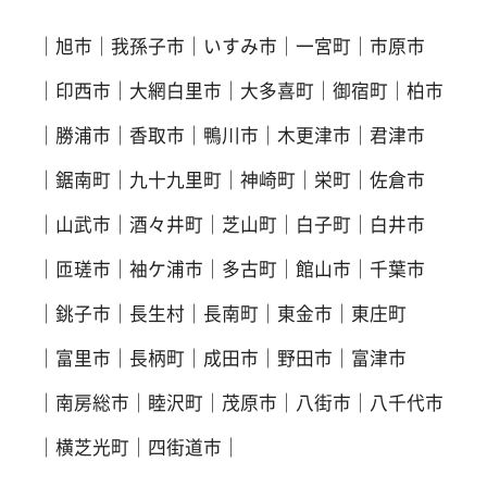
旭市
我孫子市
いすみ市
一宮町
市原市
印西市
大網白里市
大多喜町
御宿町
柏市
勝浦市
香取市
鴨川市
木更津市
君津市
鋸南町
九十九里町
神崎町
栄町
佐倉市
山武市
酒々井町
芝山町
白子町
白井市
匝瑳市
袖ケ浦市
多古町
館山市
千葉市
銚子市
長生村
長南町
東金市
東庄町
富里市
長柄町
成田市
野田市
富津市
南房総市
睦沢町
茂原市
八街市
八千代市
横芝光町
四街道市