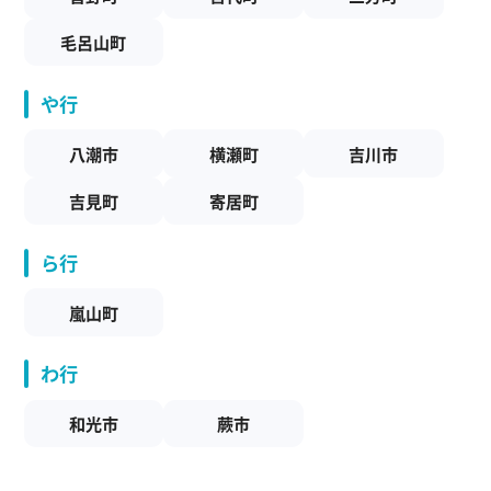
毛呂山町
や行
八潮市
横瀬町
吉川市
吉見町
寄居町
ら行
嵐山町
わ行
和光市
蕨市