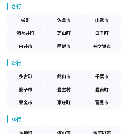
さ行
栄町
佐倉市
山武市
酒々井町
芝山町
白子町
白井市
匝瑳市
袖ケ浦市
た行
多古町
館山市
千葉市
銚子市
長生村
長南町
東金市
東庄町
富里市
な行
長柄町
流山市
習志野市