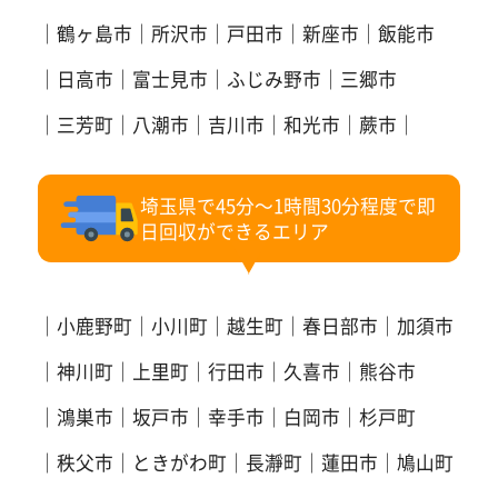
鶴ヶ島市
所沢市
戸田市
新座市
飯能市
日高市
富士見市
ふじみ野市
三郷市
三芳町
八潮市
吉川市
和光市
蕨市
埼玉県で45分～1時間30分程度で即
日回収ができるエリア
小鹿野町
小川町
越生町
春日部市
加須市
神川町
上里町
行田市
久喜市
熊谷市
鴻巣市
坂戸市
幸手市
白岡市
杉戸町
秩父市
ときがわ町
長瀞町
蓮田市
鳩山町