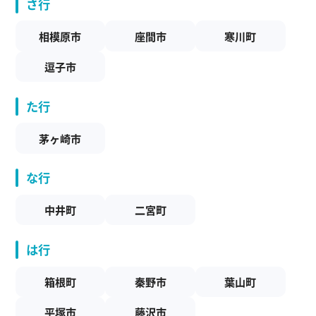
さ行
相模原市
座間市
寒川町
逗子市
た行
茅ヶ崎市
な行
中井町
二宮町
は行
箱根町
秦野市
葉山町
平塚市
藤沢市