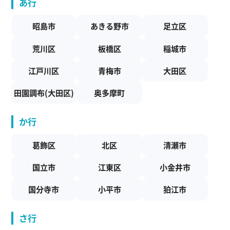
あ行
昭島市
あきる野市
足立区
荒川区
板橋区
稲城市
江戸川区
青梅市
大田区
田園調布(大田区)
奥多摩町
か行
葛飾区
北区
清瀬市
国立市
江東区
小金井市
国分寺市
小平市
狛江市
さ行