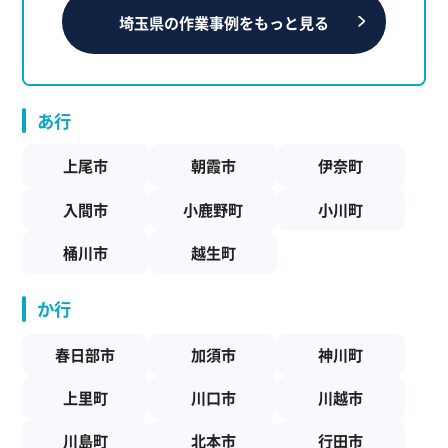
埼玉県の作業事例をもっと見る
あ行
上尾市
朝霞市
伊奈町
入間市
小鹿野町
小川町
桶川市
越生町
か行
春日部市
加須市
神川町
上里町
川口市
川越市
川島町
北本市
行田市