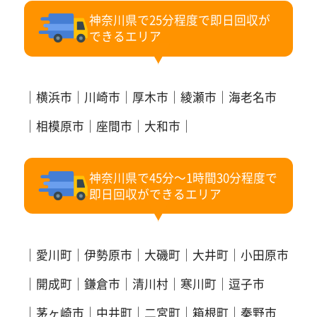
神奈川県で25分程度で即日回収が
できるエリア
横浜市
川崎市
厚木市
綾瀬市
海老名市
相模原市
座間市
大和市
神奈川県で45分～1時間30分程度で
即日回収ができるエリア
愛川町
伊勢原市
大磯町
大井町
小田原市
開成町
鎌倉市
清川村
寒川町
逗子市
茅ヶ崎市
中井町
二宮町
箱根町
秦野市