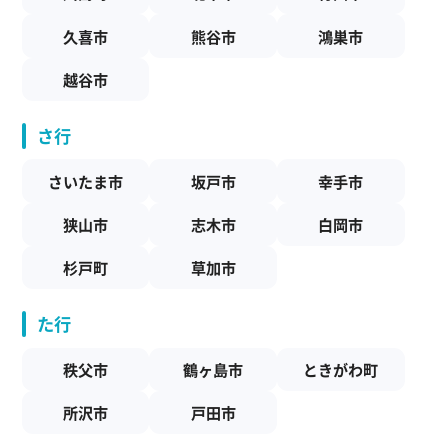
久喜市
熊谷市
鴻巣市
越谷市
さ行
さいたま市
坂戸市
幸手市
狭山市
志木市
白岡市
杉戸町
草加市
た行
秩父市
鶴ヶ島市
ときがわ町
所沢市
戸田市