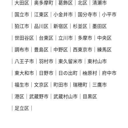
大田区
奥多摩町
葛飾区
北区
清瀬市
国立市
江東区
小金井市
国分寺市
小平市
狛江市
品川区
新宿区
杉並区
墨田区
世田谷区
台東区
立川市
多摩市
中央区
調布市
豊島区
中野区
西東京市
練馬区
八王子市
羽村市
東久留米市
東村山市
東大和市
日野市
日の出町
檜原村
府中市
福生市
文京区
町田市
瑞穂町
三鷹市
港区
武蔵野市
武蔵村山市
目黒区
足立区