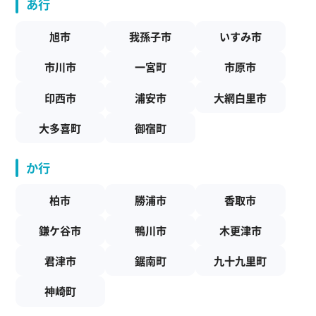
あ行
旭市
我孫子市
いすみ市
市川市
一宮町
市原市
印西市
浦安市
大網白里市
大多喜町
御宿町
か行
柏市
勝浦市
香取市
鎌ケ谷市
鴨川市
木更津市
君津市
鋸南町
九十九里町
神崎町