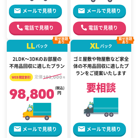
メールで見積り
メールで見積り
電話で見積り
電話で見積り
載せ放題
載せ放題
あり
あり
LL
XL
パック
パック
2LDK～3DKのお部屋の
ゴミ屋敷や物屋敷など家全
不用品回収に適したプラン
体の
不用品回収に適した
プ
ランをご提案いたします
定価
103,000
円
要相談
98,800
(税込)
円
メールで見積り
メールで見積り