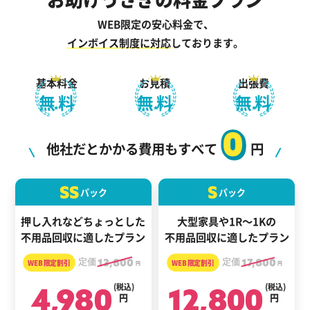
WEB限定の安心料金で、
インボイス制度に対応
しております。
基本料金
お見積
出張費
無料
無料
無料
0
他社だとかかる費用もすべて
円
SS
S
パック
パック
押し入れなどちょっとした
大型家具や1R～1Kの
不用品回収に適したプラン
不用品回収に適したプラン
定価
13,800
定価
17,800
円
円
4,980
(税込)
12,800
(税込)
円
円