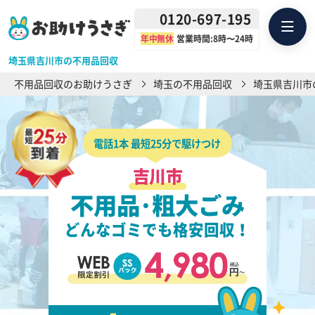
0120-697-195
年中無休
営業時間:8時〜24時
埼玉県吉川市の不用品回収
不用品回収のお助けうさぎ
埼玉の不用品回収
埼玉県吉川市
電話1本 最短25分で駆けつけ
吉川市
不用品･粗大ごみ
どんなゴミでも格安回収！