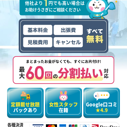
他社より
円でも高い場合は
お助けうさぎにご相談ください
定額載せ放題
女性スタッフ
Google口コミ
パックあり
在籍
★4.9
各種決済