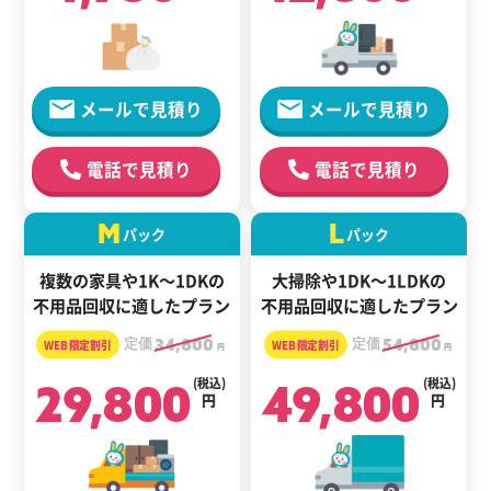
メールで見積り
メールで見積り
電話で見積り
電話で見積り
M
L
パック
パック
複数の家具や1K～1DKの
大掃除や1DK～1LDKの
不用品回収に適したプラン
不用品回収に適したプラン
定価
34,800
定価
54,800
円
円
29,800
(税込)
49,800
(税込)
円
円