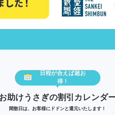
日程が合えば超お
得！
お助けうさぎの割引カレンダ
閑散日は、お客様にドドンと還元いたします！