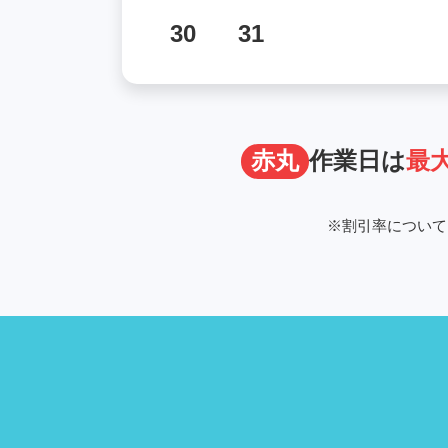
30
31
赤丸
作業日は
最大
※
割引率について