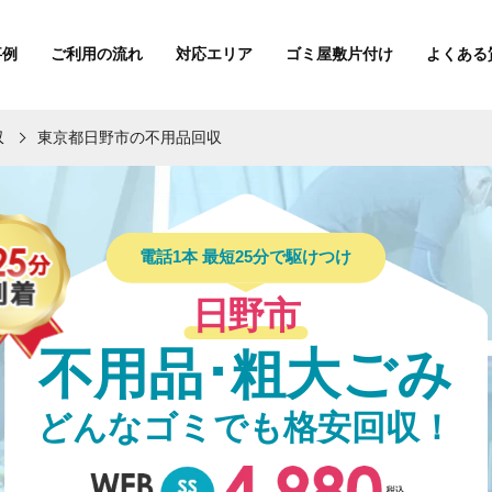
事例
ご利用の流れ
対応エリア
ゴミ屋敷片付け
よくある
収
東京都日野市の不用品回収
電話1本 最短25分で駆けつけ
日野市
不用品･粗大ごみ
どんなゴミでも格安回収！