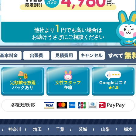
他社より
円でも高い場合は
お助けうさぎにご相談ください
定額載せ放題
女性スタッフ
Google口コミ
パックあり
在籍
★4.9
各種決済対応
神奈川
埼玉
千葉
茨城
山梨
栃木