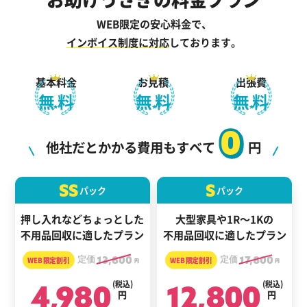
WEB限定の安心料金で、
インボイス制度に対応
しております。
基本料金
お見積
出張費
無料
無料
無料
0
他社だとかかる費用もすべて
円
SS
S
パック
パック
押し入れなどちょっとした
大型家具や1R～1Kの
不用品回収に適したプラン
不用品回収に適したプラン
定価
13,800
定価
17,800
円
円
4,980
(税込)
12,800
(税込)
円
円