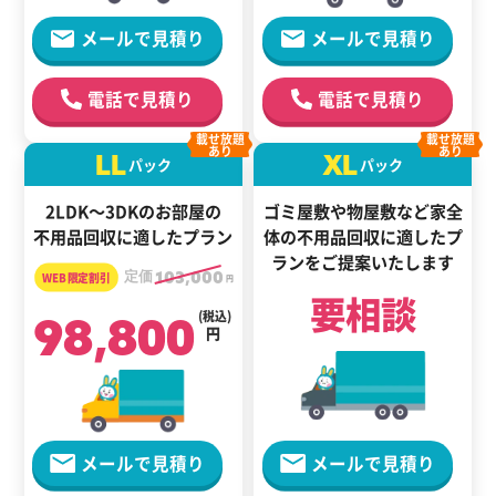
メールで見積り
メールで見積り
電話で見積り
電話で見積り
載せ放題
載せ放題
あり
あり
LL
XL
パック
パック
2LDK～3DKのお部屋の
ゴミ屋敷や物屋敷など家全
不用品回収に適したプラン
体の
不用品回収に適した
プ
ランをご提案いたします
定価
103,000
円
要相談
98,800
(税込)
円
メールで見積り
メールで見積り