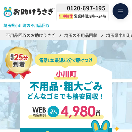
0120-697-195
年中無休
営業時間:8時〜24時
埼玉県小川町の不用品回収
不用品回収のお助けうさぎ
埼玉の不用品回収
埼玉県小川町
電話1本 最短25分で駆けつけ
小川町
不用品･粗大ごみ
どんなゴミでも格安回収！