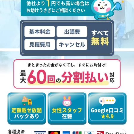
他社より
円でも高い場合は
お助けうさぎにご相談ください
定額載せ放題
女性スタッフ
Google口コミ
パックあり
在籍
★4.9
各種決済