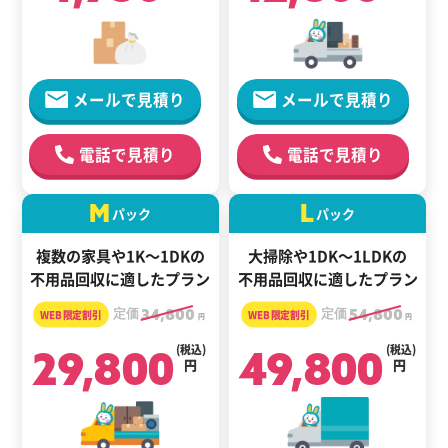
メールで見積り
メールで見積り
電話で見積り
電話で見積り
M
L
パック
パック
複数の家具や1K～1DKの
大掃除や1DK～1LDKの
不用品回収に適したプラン
不用品回収に適したプラン
定価
34,800
定価
54,800
円
円
29,800
(税込)
49,800
(税込)
円
円