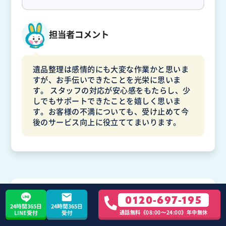
担当者コメント
遺品整理は感情的にも大変な作業かと思いま
すが、お手伝いできたことを光栄に思いま
す。 スタッフの対応が安心感をもたらし、少
しでもサポートできたことを嬉しく思いま
す。お客様の不満についても、受け止めて今
後のサービス向上に役立ててまいります。
せなさん
不用品回収
3LDK
0120-697-195
24時間365日
24時間365日
30代 / 埼玉県 / 小川町
通話無料《08:00〜24:00》年中無休
LINE受付
受付