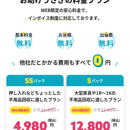
WEB限定の安心料金で、
インボイス制度に対応
しております。
基本料金
お見積
出張費
無料
無料
無料
0
他社だとかかる費用もすべて
円
SS
S
パック
パック
押し入れなどちょっとした
大型家具や1R～1Kの
不用品回収に適したプラン
不用品回収に適したプラン
定価
13,800
定価
17,800
円
円
4,980
(税込)
12,800
(税込)
円
円