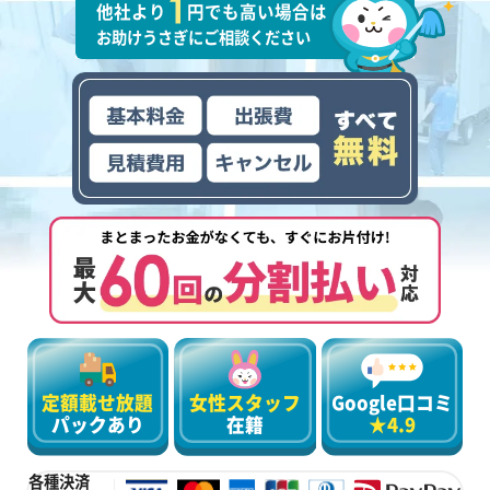
他社より
円でも高い場合は
お助けうさぎにご相談ください
定額載せ放題
女性スタッフ
Google口コミ
パックあり
在籍
★4.9
各種決済