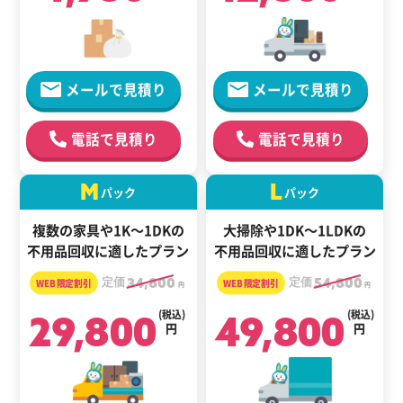
メールで見積り
メールで見積り
電話で見積り
電話で見積り
M
L
パック
パック
複数の家具や1K～1DKの
大掃除や1DK～1LDKの
不用品回収に適したプラン
不用品回収に適したプラン
定価
34,800
定価
54,800
円
円
29,800
(税込)
49,800
(税込)
円
円