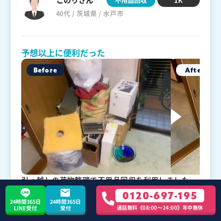
40代 / 茨城県 / 水戸市
予想以上に便利だった
引っ越しの荷物整理で不用品回収を利用しました
が、予想以上に便利だったと感じました。どうにか
0120-697-195
時間を捻出して整理を進めていましたが、処分まで
24時間365日
24時間365日
通話無料《08:00〜24:00》年中無休
LINE受付
受付
手が回らず、不用品回収業者を探して口コミが良か