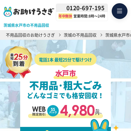
0120-697-195
年中無休
営業時間:8時〜24時
茨城県水戸市の不用品回収
不用品回収のお助けうさぎ
茨城の不用品回収
茨城県水戸市
電話1本 最短25分で駆けつけ
水戸市
不用品･粗大ごみ
どんなゴミでも格安回収！