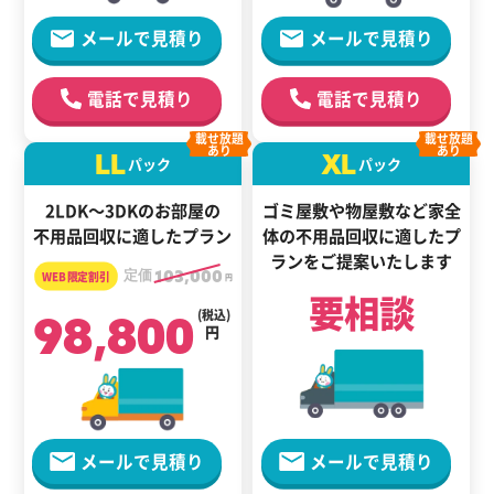
メールで見積り
メールで見積り
電話で見積り
電話で見積り
載せ放題
載せ放題
あり
あり
LL
XL
パック
パック
2LDK～3DKのお部屋の
ゴミ屋敷や物屋敷など家全
不用品回収に適したプラン
体の
不用品回収に適した
プ
ランをご提案いたします
定価
103,000
円
要相談
98,800
(税込)
円
メールで見積り
メールで見積り