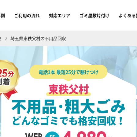
事例
ご利用の流れ
対応エリア
ゴミ屋敷片付け
よくある
収
埼玉県東秩父村の不用品回収
電話1本 最短25分で駆けつけ
東秩父村
不用品･粗大ごみ
どんなゴミでも格安回収！