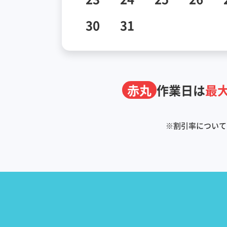
30
31
赤丸
作業日は
最大
※
割引率について