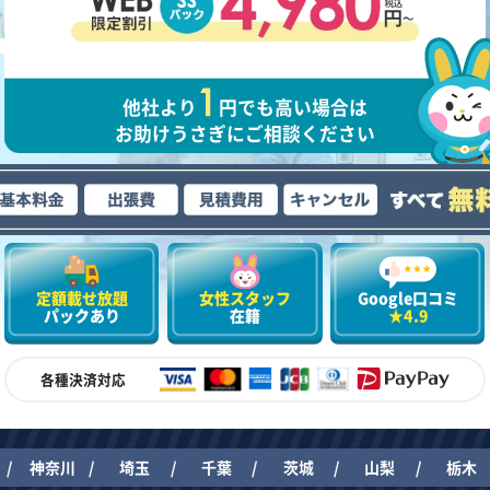
他社より
円でも高い場合は
お助けうさぎにご相談ください
定額載せ放題
女性スタッフ
Google口コミ
パックあり
在籍
★4.9
各種決済対応
神奈川
埼玉
千葉
茨城
山梨
栃木