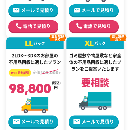
メールで見積り
メールで見積り
電話で見積り
電話で見積り
載せ放題
載せ放題
あり
あり
LL
XL
パック
パック
2LDK～3DKのお部屋の
ゴミ屋敷や物屋敷など家全
不用品回収に適したプラン
体の
不用品回収に適した
プ
ランをご提案いたします
定価
103,000
円
要相談
98,800
(税込)
円
メールで見積り
メールで見積り