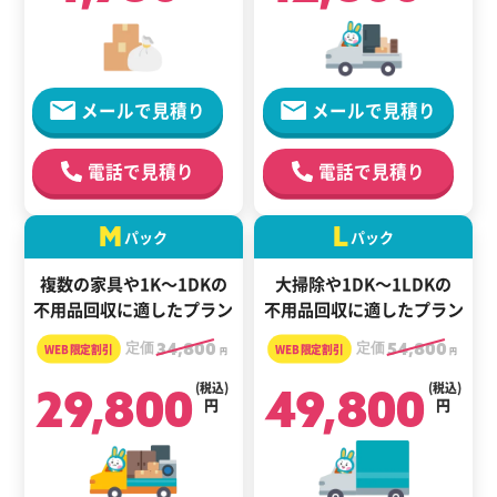
メールで見積り
メールで見積り
電話で見積り
電話で見積り
M
L
パック
パック
複数の家具や1K～1DKの
大掃除や1DK～1LDKの
不用品回収に適したプラン
不用品回収に適したプラン
定価
34,800
定価
54,800
円
円
29,800
(税込)
49,800
(税込)
円
円