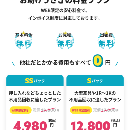
WEB限定の安心料金で、
インボイス制度に対応
しております。
基本料金
お見積
出張費
無料
無料
無料
0
他社だとかかる費用もすべて
円
SS
S
パック
パック
押し入れなどちょっとした
大型家具や1R～1Kの
不用品回収に適したプラン
不用品回収に適したプラン
定価
13,800
定価
17,800
円
円
4,980
(税込)
12,800
(税込)
円
円