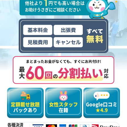
他社より
円でも高い場合は
お助けうさぎにご相談ください
定額載せ放題
女性スタッフ
Google口コミ
パックあり
在籍
★4.9
各種決済