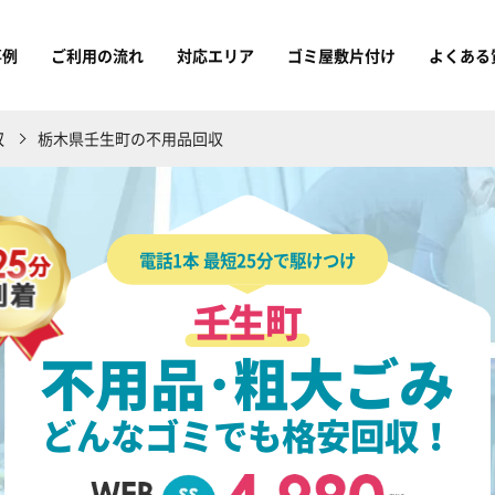
事例
ご利用の流れ
対応エリア
ゴミ屋敷片付け
よくある
収
栃木県壬生町の不用品回収
電話1本 最短25分で駆けつけ
壬生町
不用品･粗大ごみ
どんなゴミでも格安回収！