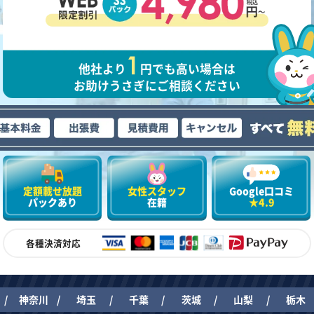
他社より
円でも高い場合は
お助けうさぎにご相談ください
定額載せ放題
女性スタッフ
Google口コミ
パックあり
在籍
★4.9
各種決済対応
神奈川
埼玉
千葉
茨城
山梨
栃木