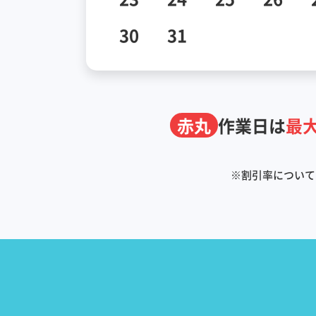
30
31
赤丸
作業日は
最大
※
割引率について